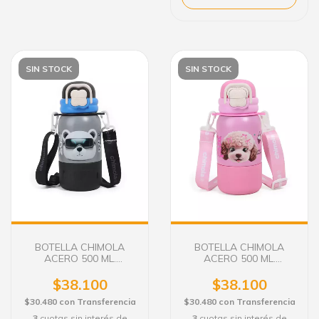
SIN STOCK
SIN STOCK
BOTELLA CHIMOLA
BOTELLA CHIMOLA
ACERO 500 ML.
ACERO 500 ML.
BEARBOT BZ98
POODLE BZ97
$38.100
$38.100
$30.480
con
Transferencia
$30.480
con
Transferencia
3
cuotas sin interés de
3
cuotas sin interés de