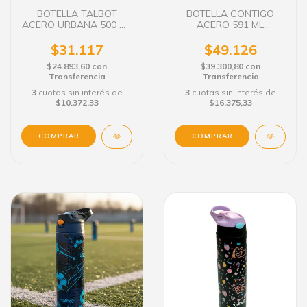
BOTELLA TALBOT
BOTELLA CONTIGO
ACERO URBANA 500 ML
ACERO 591 ML
DURAZNO
CAMUFLADO
$31.117
$49.126
$24.893,60
con
$39.300,80
con
Transferencia
Transferencia
3
cuotas sin interés de
3
cuotas sin interés de
$10.372,33
$16.375,33