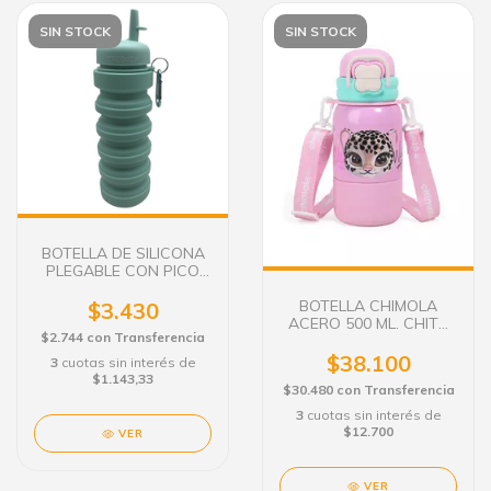
SIN STOCK
SIN STOCK
BOTELLA DE SILICONA
PLEGABLE CON PICO
REBATIBLE TURQUESA
BOTELLA CHIMOLA
$3.430
ACERO 500 ML. CHITA
$2.744
con
Transferencia
BZ96
$38.100
3
cuotas sin interés de
$1.143,33
$30.480
con
Transferencia
3
cuotas sin interés de
$12.700
VER
VER