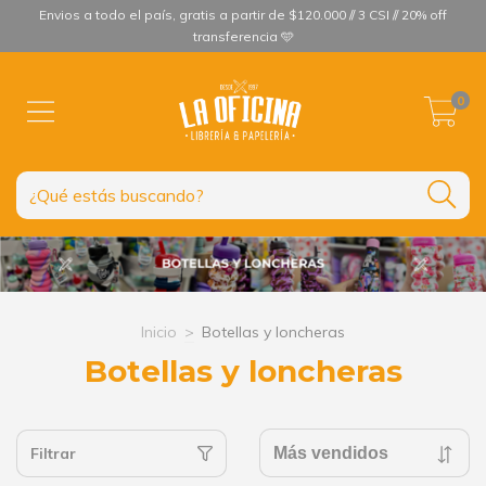
Envios a todo el país, gratis a partir de $120.000 // 3 CSI // 20% off
transferencia 🩵
0
Inicio
>
Botellas y loncheras
Botellas y loncheras
Filtrar