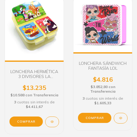
LONCHERA SÁNDWICH
FANTASÍA LOL
LONCHERA HERMÉTICA
3 DIVISORES LA
$4.816
GRANJA DE ZENÓN
$13.235
$3.852,80
con
Transferencia
$10.588
con
Transferencia
3
cuotas sin interés de
3
cuotas sin interés de
$1.605,33
$4.411,67