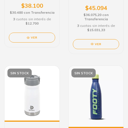
MILITAR 18459
$38.100
$45.094
$30.480
con
Transferencia
$36.075,20
con
Transferencia
3
cuotas sin interés de
$12.700
3
cuotas sin interés de
$15.031,33
VER
VER
SIN STOCK
SIN STOCK