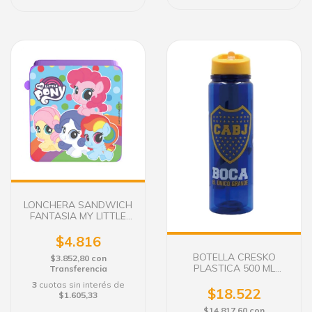
LONCHERA SANDWICH
FANTASIA MY LITTLE
PONY
$4.816
BOTELLA CRESKO
$3.852,80
con
PLASTICA 500 ML
Transferencia
BOCA JUNIORS
3
cuotas sin interés de
$18.522
$1.605,33
$14.817,60
con