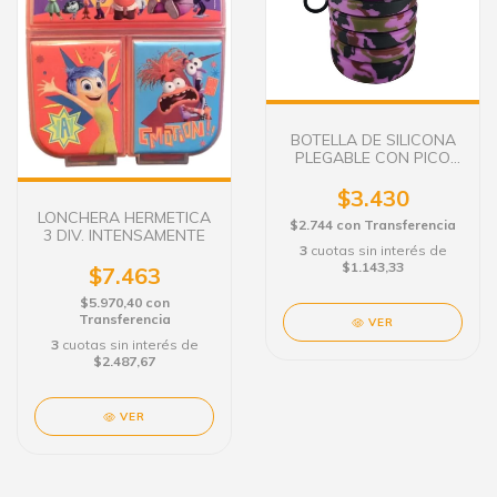
BOTELLA DE SILICONA
PLEGABLE CON PICO
REBATIBLE
CAMUFLADA ROSA
$3.430
LONCHERA HERMETICA
$2.744
con
Transferencia
3 DIV. INTENSAMENTE
3
cuotas sin interés de
$1.143,33
$7.463
$5.970,40
con
Transferencia
VER
3
cuotas sin interés de
$2.487,67
VER