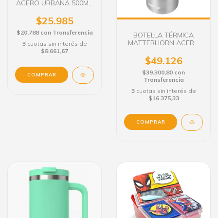
ACERO URBANA 500ML.
CREATIVIDAD
$25.985
$20.788
con
Transferencia
BOTELLA TÉRMICA
MATTERHORN ACERO
3
cuotas sin interés de
591 ML CONTIGO
$8.661,67
$49.126
$39.300,80
con
Transferencia
3
cuotas sin interés de
$16.375,33