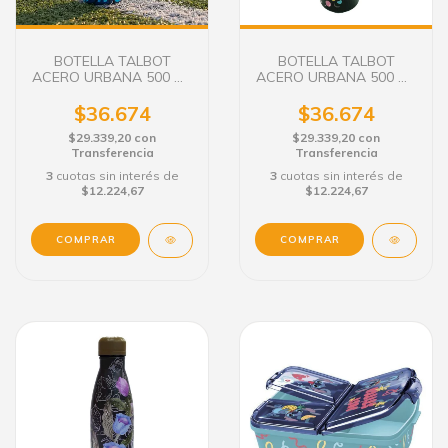
BOTELLA TALBOT
BOTELLA TALBOT
ACERO URBANA 500 ML
ACERO URBANA 500 ML
FUTBOL
CANDY
$36.674
$36.674
$29.339,20
con
$29.339,20
con
Transferencia
Transferencia
3
cuotas sin interés de
3
cuotas sin interés de
$12.224,67
$12.224,67