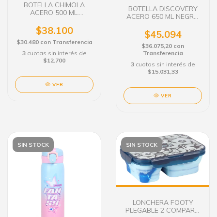
BOTELLA CHIMOLA
BOTELLA DISCOVERY
ACERO 500 ML.
ACERO 650 ML NEGRO
CAPIBARA BZ94
18459
$38.100
$45.094
$30.480
con
Transferencia
$36.075,20
con
Transferencia
3
cuotas sin interés de
$12.700
3
cuotas sin interés de
$15.031,33
VER
VER
SIN STOCK
SIN STOCK
LONCHERA FOOTY
PLEGABLE 2 COMPART.