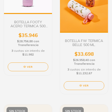
BOTELLA FOOTY
ACERO TERMICA 500
ML CORAZONES LILA
$35.946
BOTELLA FW TERMICA
$28.756,80
con
BELLE 500 ML.
Transferencia
3
cuotas sin interés de
$33.698
$11.982
$26.958,40
con
Transferencia
VER
3
cuotas sin interés de
$11.232,67
VER
SIN STOCK
SIN STOCK