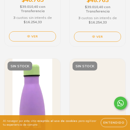
$39.010,40
con
$39.010,40
con
Transferencia
Transferencia
3
cuotas sin interés de
3
cuotas sin interés de
$16.254,33
$16.254,33
VER
VER
SIN STOCK
SIN STOCK
Al navegar por este sitio
aceptás el uso de cookies
para agilizar
ENTENDIDO
tu experiencia de compra.