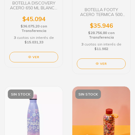
BOTELLA DISCOVERY
ACERO 650 ML BLANCO
BOTELLA FOOTY
18459
ACERO TERMICA 500
$45.094
ML FOOTY AZUL
$35.946
$36.075,20
con
Transferencia
$28.756,80
con
Transferencia
3
cuotas sin interés de
$15.031,33
3
cuotas sin interés de
$11.982
VER
VER
SIN STOCK
SIN STOCK