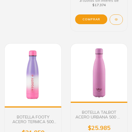
3
cuotas sin interés de
$17.374
BOTELLA TALBOT
ACERO URBANA 500 ML
BOTELLA FOOTY
LILA COSMICO
ACERO TERMICA 500
ML COLOR PASTEL
$25.985