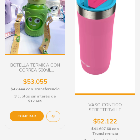
BOTELLA TERMICA CON
CORREA 500ML
FANTASIA VERDE
$53.055
$42.444
con
Transferencia
3
cuotas sin interés de
$17.685
VASO CONTIGO
STREETERVILLE
ROSADO 710 ML
TÉRMICO
$52.122
$41.697,60
con
Transferencia