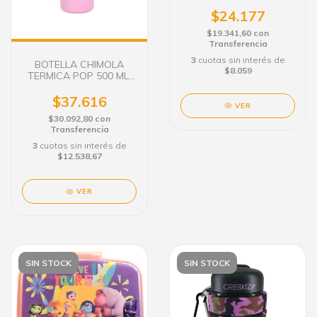
FUTBOL
$24.177
$19.341,60
con
Transferencia
3
cuotas sin interés de
BOTELLA CHIMOLA
$8.059
TERMICA POP 500 ML.
FANTASY
$37.616
VER
$30.092,80
con
Transferencia
3
cuotas sin interés de
$12.538,67
VER
SIN STOCK
SIN STOCK