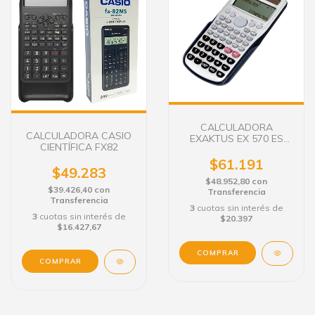
CALCULADORA
CALCULADORA CASIO
EXAKTUS EX 570 ES
CIENTÍFICA FX82
PLUS CIENT.
$61.191
$49.283
$48.952,80
con
$39.426,40
con
Transferencia
Transferencia
3
cuotas sin interés de
3
cuotas sin interés de
$20.397
$16.427,67