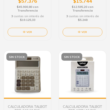
$57.376
$15.744
$45.900,80
con
$12.595,20
con
Transferencia
Transferencia
3
cuotas sin interés de
3
cuotas sin interés de
$19.125,33
$5.248
VER
VER
SIN STOCK
SIN STOCK
CALCULADORA TALBOT
CALCULADORA TALBOT