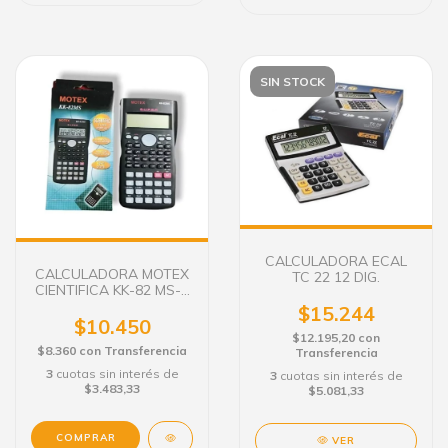
SIN STOCK
CALCULADORA ECAL
CALCULADORA MOTEX
TC 22 12 DIG.
CIENTIFICA KK-82 MS-5
240 FUNC.
$15.244
$10.450
$12.195,20
con
$8.360
con
Transferencia
Transferencia
3
cuotas sin interés de
3
cuotas sin interés de
$3.483,33
$5.081,33
VER