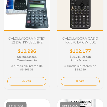
CALCULADORA MOTEX
CALCULADORA CASIO
12 DIG. KK-3851 B-2
FX 570 LA CW 550
FUNC.
$10.996
$102.177
$8.796,80
con
$81.741,60
con
Transferencia
Transferencia
3
cuotas sin interés de
3
cuotas sin interés de
$3.665,33
$34.059
VER
VER
SIN STOCK
SIN STOCK