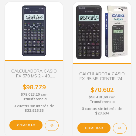
CALCULADORA CASIO
CALCULADORA CASIO
FX 570 MS 2 - 401
FX-95 MS CIENTIF. 244
FUNCIONES
FUNC.
$98.779
$70.602
$79.023,20
con
$56.481,60
con
Transferencia
Transferencia
3
cuotas sin interés de
3
cuotas sin interés de
$32.926,33
$23.534