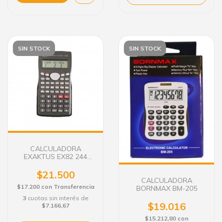
SIN STOCK
SIN STOCK
CALCULADORA
EXAKTUS EX82 244
FUNCIONES
$21.500
CALCULADORA
$17.200
con
Transferencia
BORNMAX BM-205
3
cuotas sin interés de
$19.016
$7.166,67
$15.212,80
con