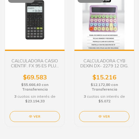
CALCULADORA CASIO
CALCULADORA CYB
CIENTIF. FX 95 ES PLUS
DEXIN DX- 2279 12 DIG.
274 FUNC.
$69.583
$15.216
$55.666,40
con
$12.172,80
con
Transferencia
Transferencia
3
cuotas sin interés de
3
cuotas sin interés de
$23.194,33
$5.072
VER
VER