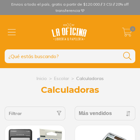
Envios a todo el país, gratis a partir de $120.000 // 3 CSI // 20% off
transferencia 🩵
0
Inicio
>
Escolar
>
Calculadoras
Calculadoras
Filtrar