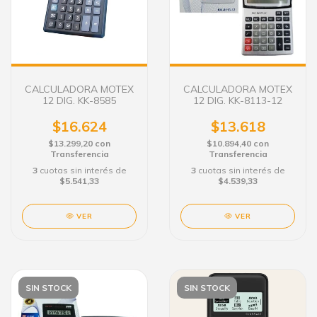
CALCULADORA MOTEX
CALCULADORA MOTEX
12 DIG. KK-8585
12 DIG. KK-8113-12
$16.624
$13.618
$13.299,20
con
$10.894,40
con
Transferencia
Transferencia
3
cuotas sin interés de
3
cuotas sin interés de
$5.541,33
$4.539,33
VER
VER
SIN STOCK
SIN STOCK