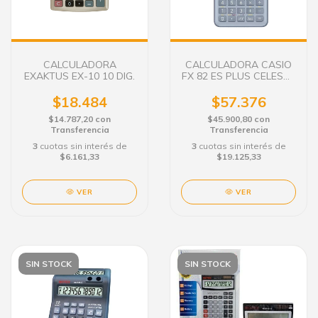
CALCULADORA
CALCULADORA CASIO
EXAKTUS EX-10 10 DIG.
FX 82 ES PLUS CELESTE
252 FUNC.
$18.484
$57.376
$14.787,20
con
$45.900,80
con
Transferencia
Transferencia
3
cuotas sin interés de
3
cuotas sin interés de
$6.161,33
$19.125,33
VER
VER
SIN STOCK
SIN STOCK