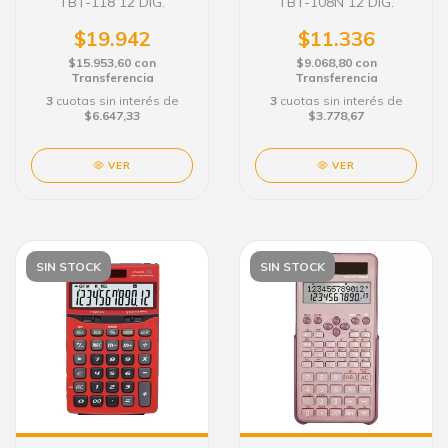
TBT-118 12 DIG.
TBT-108N 12 DIG.
$19.942
$11.336
$15.953,60
con
$9.068,80
con
Transferencia
Transferencia
3
cuotas sin interés de
3
cuotas sin interés de
$6.647,33
$3.778,67
VER
VER
SIN STOCK
SIN STOCK