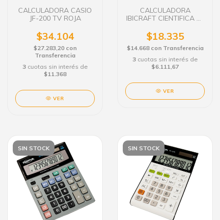
CALCULADORA CASIO
CALCULADORA
JF-200 TV ROJA
IBICRAFT CIENTIFICA 82
MS 240 FUNCIONES
ROSA
$34.104
$18.335
$27.283,20
con
$14.668
con
Transferencia
Transferencia
3
cuotas sin interés de
3
cuotas sin interés de
$6.111,67
$11.368
VER
VER
SIN STOCK
SIN STOCK