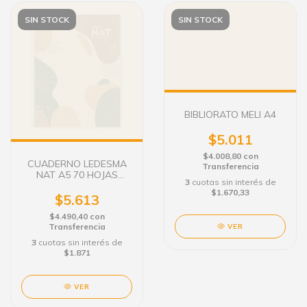
SIN STOCK
SIN STOCK
BIBLIORATO MELI A4
$5.011
$4.008,80
con
CUADERNO LEDESMA
Transferencia
NAT A5 70 HOJAS
3
cuotas sin interés de
RAYADO TAPA FLEXIBLE
$1.670,33
$5.613
$4.490,40
con
Transferencia
VER
3
cuotas sin interés de
$1.871
VER