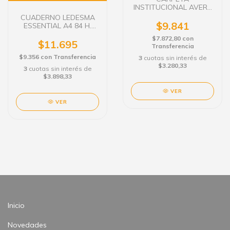
INSTITUCIONAL AVERY
BLANCA 2x20
CUADERNO LEDESMA
$9.841
ESSENTIAL A4 84 H.
RAYADO C/E
$7.872,80
con
$11.695
Transferencia
$9.356
con
Transferencia
3
cuotas sin interés de
$3.280,33
3
cuotas sin interés de
$3.898,33
VER
VER
Inicio
Novedades