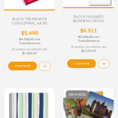
BLOCK HUSARES
BLOCK TRIUNFANTE
BUSINESS OFICIO
CON ESPIRAL A4 80
CUADRICULADO 80
HOJAS RAYADAS
HOJAS
$6.511
$5.498
$5.208,80
con
$4.398,40
con
Transferencia
Transferencia
3
cuotas sin interés de
3
cuotas sin interés de
$2.170,33
$1.832,67
SIN STOCK