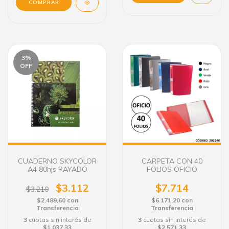
COMPRAR
3
%
OFF
CUADERNO SKYCOLOR
CARPETA CON 40
A4 80hjs RAYADO
FOLIOS OFICIO
$3.112
$7.714
$3.210
$2.489,60
con
$6.171,20
con
Transferencia
Transferencia
3
cuotas sin interés de
3
cuotas sin interés de
$1.037,33
$2.571,33