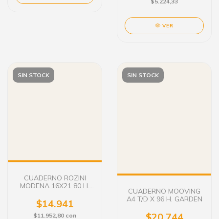
$5.224,33
VER
SIN STOCK
SIN STOCK
CUADERNO ROZINI
MODENA 16X21 80 H.
CUADERNO MOOVING
C/ESP. TAPA DURA
A4 T/D X 96 H. GARDEN
$14.941
$20.744
$11.952,80
con