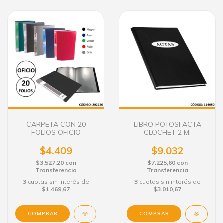
CARPETA CON 20
LIBRO POTOSI ACTA
FOLIOS OFICIO
CLOCHET 2 M.
$4.409
$9.032
$3.527,20
con
$7.225,60
con
Transferencia
Transferencia
3
cuotas sin interés de
3
cuotas sin interés de
$1.469,67
$3.010,67