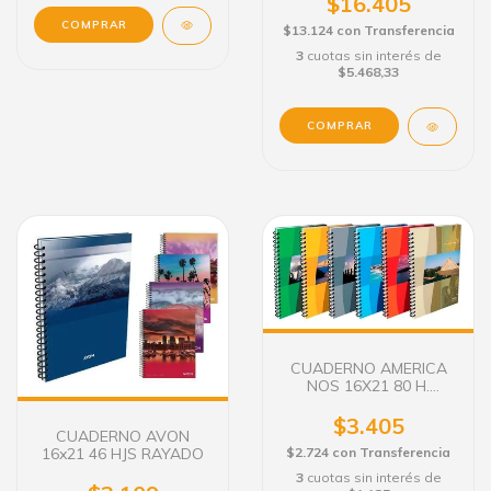
$16.405
COMPRAR
$13.124
con
Transferencia
3
cuotas sin interés de
$5.468,33
COMPRAR
CUADERNO AMERICA
NOS 16X21 80 H.
RAYADO
$3.405
CUADERNO AVON
16x21 46 HJS RAYADO
$2.724
con
Transferencia
3
cuotas sin interés de