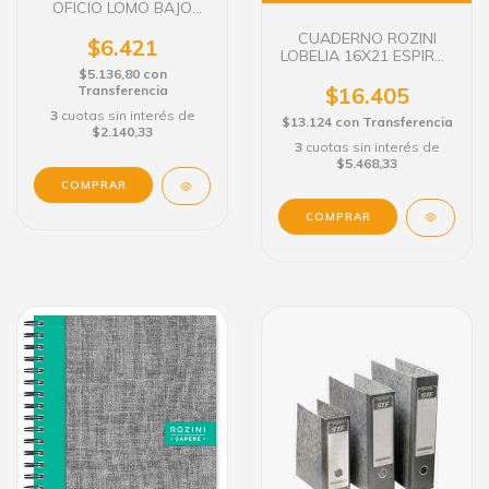
OFICIO LOMO BAJO
COLOR
CUADERNO ROZINI
$6.421
LOBELIA 16X21 ESPIRAL
TAPA DURO 80 HS.
$5.136,80
con
$16.405
Transferencia
3
cuotas sin interés de
$13.124
con
Transferencia
$2.140,33
3
cuotas sin interés de
$5.468,33
COMPRAR
COMPRAR