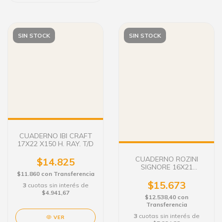
SIN STOCK
SIN STOCK
CUADERNO IBI CRAFT
17X22 X150 H. RAY. T/D
CUADERNO ROZINI
$14.825
SIGNORE 16X21
$11.860
con
Transferencia
ESPIRAL TAPA DURA 90
HS
$15.673
3
cuotas sin interés de
$4.941,67
$12.538,40
con
Transferencia
3
cuotas sin interés de
VER