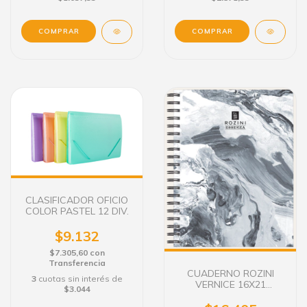
CLASIFICADOR OFICIO
COLOR PASTEL 12 DIV.
$9.132
$7.305,60
con
Transferencia
CUADERNO ROZINI
3
cuotas sin interés de
VERNICE 16X21
$3.044
ESPIRAL TAPA DURA 80
HS.