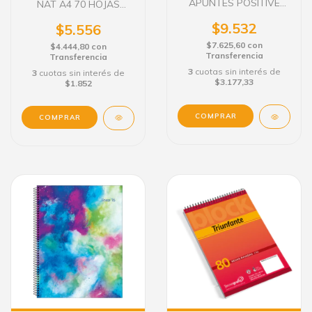
APUNTES POSITIVE
NAT A4 70 HOJAS
TAPA DURA A4 80H
CUADRICULADO TAPA
RAYADO
$9.532
FLEXIBLE
$5.556
$7.625,60
con
$4.444,80
con
Transferencia
Transferencia
3
cuotas sin interés de
3
cuotas sin interés de
$3.177,33
$1.852