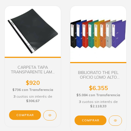
CARPETA TAPA
TRANSPARENTE LAMA
BIBLIORATO THE PEL
A4
OFICIO LOMO ALTO
$920
COLOR
$6.355
$736
con
Transferencia
$5.084
con
Transferencia
3
cuotas sin interés de
$306,67
3
cuotas sin interés de
$2.118,33
COMPRAR