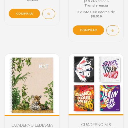
$19.245,60
con
Transferencia
3
cuotas sin interés de
$8.019
CUADERNO MIS
CUADERNO LEDESMA