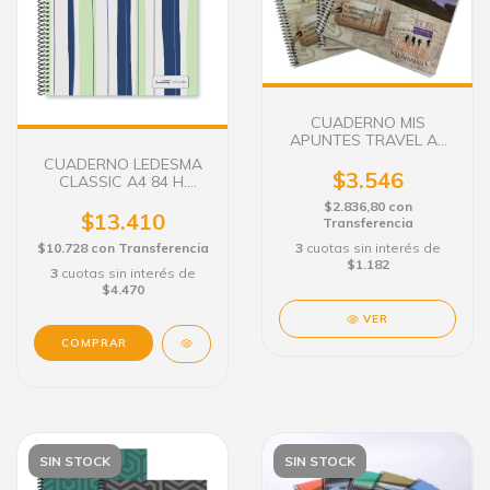
CUADERNO MIS
APUNTES TRAVEL A4
80 H. RAYADO
CUADERNO LEDESMA
$3.546
CLASSIC A4 84 H.
RAYADO TAPA
$2.836,80
con
SEMIDURA PASTEL
$13.410
Transferencia
$10.728
con
Transferencia
3
cuotas sin interés de
$1.182
3
cuotas sin interés de
$4.470
VER
SIN STOCK
SIN STOCK