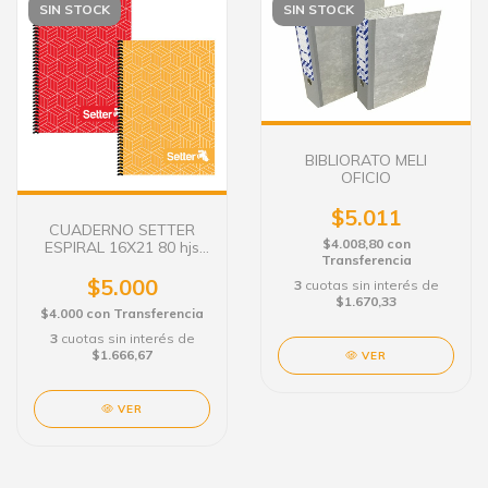
SIN STOCK
SIN STOCK
BIBLIORATO MELI
OFICIO
$5.011
CUADERNO SETTER
$4.008,80
con
ESPIRAL 16X21 80 hjs
Transferencia
RAYADO
$5.000
3
cuotas sin interés de
$1.670,33
$4.000
con
Transferencia
3
cuotas sin interés de
$1.666,67
VER
VER