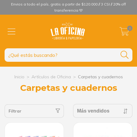
Envios a todo el país, gratis a partir de $120.000 // 3 CSI // 20% off
transferencia 🩵
0
Inicio
>
Artículos de Oficina
>
Carpetas y cuadernos
Carpetas y cuadernos
Filtrar