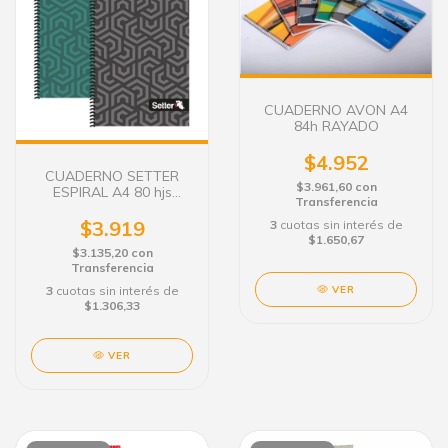
CUADERNO AVON A4
84h RAYADO
$4.952
CUADERNO SETTER
$3.961,60
con
ESPIRAL A4 80 hjs
Transferencia
RAYADO
$3.919
3
cuotas sin interés de
$1.650,67
$3.135,20
con
Transferencia
3
cuotas sin interés de
VER
$1.306,33
VER