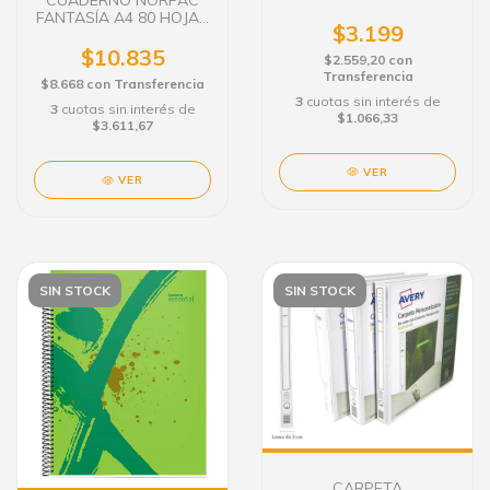
CUADERNO NORPAC
HOJAS RAYADAS
FANTASÍA A4 80 HOJAS
$3.199
. TAPA SEMI-DURA
$10.835
$2.559,20
con
Transferencia
$8.668
con
Transferencia
3
cuotas sin interés de
3
cuotas sin interés de
$1.066,33
$3.611,67
VER
VER
SIN STOCK
SIN STOCK
CARPETA