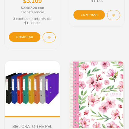
$3.109
$1.135
$2.487,20
con
Transferencia
3
cuotas sin interés de
$1.036,33
BIBLIORATO THE PEL