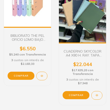
BIBLIORATO THE PEL
OFICIO LOMO BAJO
PASTEL
$6.550
CUADERNO SKYCOLOR
$5.240
con
Transferencia
A4 X80 H. RAY. TAPA
DURA C/E
3
cuotas sin interés de
$22.044
$2.183,33
$17.635,20
con
Transferencia
COMPRAR
3
cuotas sin interés de
$7.348
COMPRAR