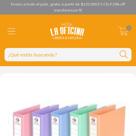
Envios a todo el país, gratis a partir de $120.000 // 3 CSI // 20% off
transferencia 🩵
0