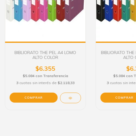
BIBLIORATO THE PEL A4 LOMO
BIBLIORATO THE 
ALTO COLOR
ALTO 
$6.355
$6.
$5.084
con
Transferencia
$5.084
con
T
3
cuotas sin interés de
$2.118,33
3
cuotas sin int
COMPRAR
COMPRAR