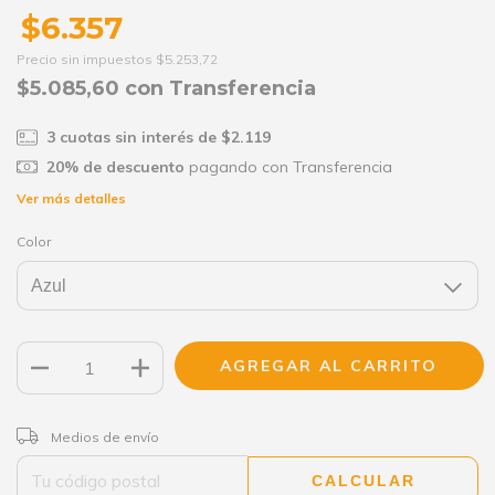
$6.357
Precio sin impuestos
$5.253,72
$5.085,60
con
Transferencia
3
cuotas sin interés de
$2.119
20% de descuento
pagando con Transferencia
Ver más detalles
Color
CAMBIAR CP
Entregas para el CP:
Medios de envío
CALCULAR