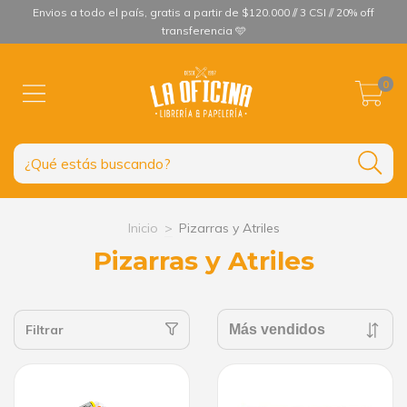
Envios a todo el país, gratis a partir de $120.000 // 3 CSI // 20% off
transferencia 🩵
0
Inicio
>
Pizarras y Atriles
Pizarras y Atriles
Filtrar