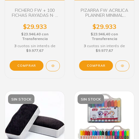
FICHERO FW + 100
PIZARRA FW ACRILICA
FICHAS RAYADAS N· 2
PLANNER MINIMAL
MINIMAL
21X29,7 CM
$29.933
$29.933
$23.946,40
con
$23.946,40
con
Transferencia
Transferencia
3
cuotas sin interés de
3
cuotas sin interés de
$9.977,67
$9.977,67
SIN STOCK
SIN STOCK