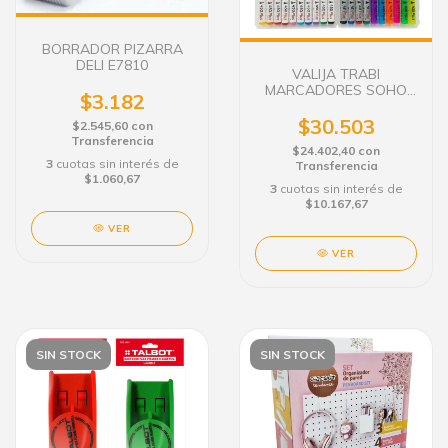
BORRADOR PIZARRA
DELI E7810
VALIJA TRABI
MARCADORES SOHO
$3.182
BOX X 20 U
$30.503
$2.545,60
con
Transferencia
$24.402,40
con
3
cuotas sin interés de
Transferencia
$1.060,67
3
cuotas sin interés de
$10.167,67
VER
VER
SIN STOCK
SIN STOCK