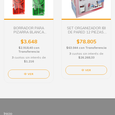
BORRADOR PARA
SET ORGANIZADOR IBI
PIZARRA BLANCA
DE PARED 12 PIEZAS.
TALBOT MAGNETICO
685036
$3.648
$78.805
$2.918,40
con
$63.044
con
Transferencia
Transferencia
3
cuotas sin interés de
3
cuotas sin interés de
$26.268,33
$1.216
VER
VER
Inicio