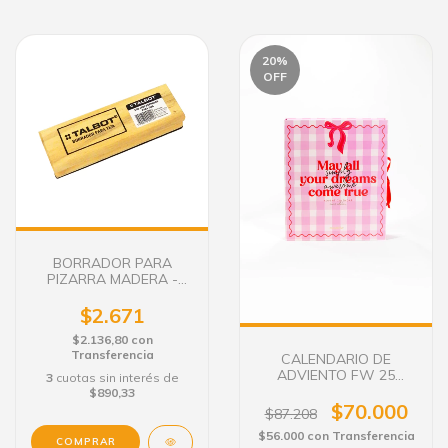
20
%
OFF
BORRADOR PARA
PIZARRA MADERA -
TIZA TALBOT
$2.671
$2.136,80
con
Transferencia
CALENDARIO DE
ADVIENTO FW 25
3
cuotas sin interés de
SORPRESAS
$890,33
$70.000
$87.208
$56.000
con
Transferencia