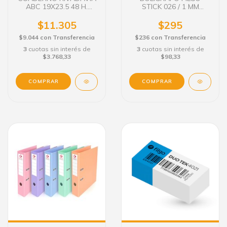
ABC 19X23.5 48 H.
STICK 026 / 1 MM
TAPA DURA
COLORES BRILLANTES
$11.305
$295
$9.044
con
Transferencia
$236
con
Transferencia
3
cuotas sin interés de
3
cuotas sin interés de
$3.768,33
$98,33
COMPRAR
COMPRAR