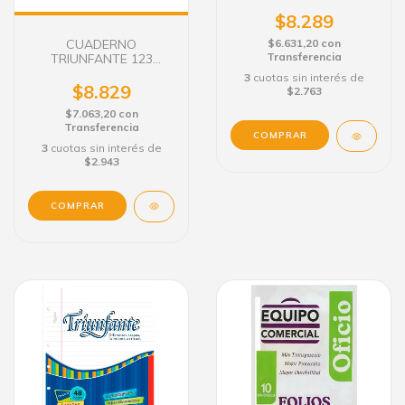
DURA
$8.289
CUADERNO
$6.631,20
con
Transferencia
TRIUNFANTE 123
FORRADO 50 H. RAY.
3
cuotas sin interés de
TAPA DURA
$8.829
$2.763
$7.063,20
con
Transferencia
COMPRAR
3
cuotas sin interés de
$2.943
COMPRAR