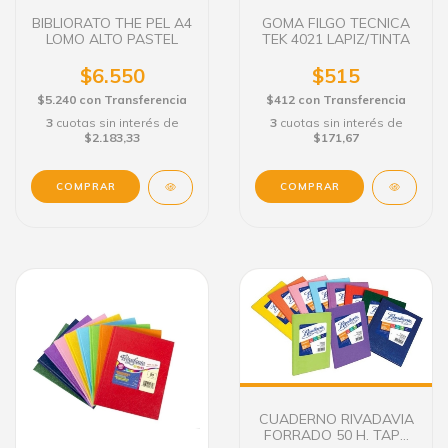
BIBLIORATO THE PEL A4
GOMA FILGO TECNICA
LOMO ALTO PASTEL
TEK 4021 LAPIZ/TINTA
$6.550
$515
$5.240
con
Transferencia
$412
con
Transferencia
3
cuotas sin interés de
3
cuotas sin interés de
$2.183,33
$171,67
COMPRAR
CUADERNO RIVADAVIA
FORRADO 50 H. TAPA