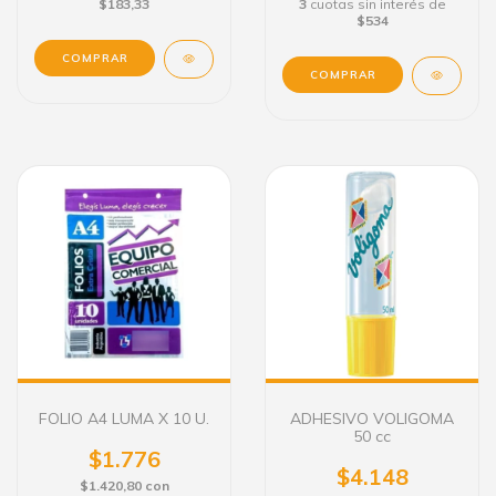
$183,33
3
cuotas sin interés de
$534
COMPRAR
FOLIO A4 LUMA X 10 U.
ADHESIVO VOLIGOMA
50 cc
$1.776
$4.148
$1.420,80
con