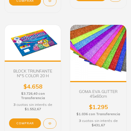
BLOCK TRIUNFANTE
N°5 COLOR 20 H
$4.658
GOMA EVA GLITTER
$3.726,40
con
45x60cm
Transferencia
3
cuotas sin interés de
$1.295
$1.552,67
$1.036
con
Transferencia
3
cuotas sin interés de
$431,67