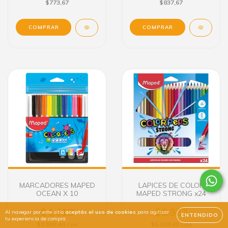
$773,67
$837,67
COMPRAR
MARCADORES MAPED
LAPICES DE COLOR
OCEAN X 10
MAPED STRONG x24
$4.613
$6.923
Al navegar por este sitio
aceptás el uso de cookies
para agilizar
ENTENDIDO
tu experiencia de compra.
$3.690,40
con
$5.538,40
con