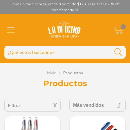
Envios a todo el país, gratis a partir de $120.000 // 3 CSI // 20% off
transferencia 🩵
0
Inicio
>
Productos
Productos
Filtrar