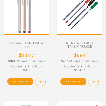
BOLIGRAFO BIC FINE 0.8
BOLIGRAFO FABER
MM
TRILUX 032/035
$1.017
$584
$813,60
con
Transferencia
$467,20
con
Transferencia
3
cuotas sin interés de
3
cuotas sin interés de
$339
$194,67
COMPRAR
COMPRAR