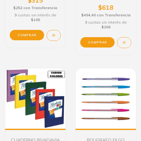
$315
$618
$252
con
Transferencia
3
cuotas sin interés de
$494,40
con
Transferencia
$105
3
cuotas sin interés de
$206
COMPRAR
CUADERNO RIVADAVIA
BOLIGRAFO FILGO