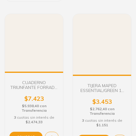
CUADERNO
TIJERA MAPED
TRIUNFANTE FORRADO
ESSENTIAL/GREEN 17
50 H. RAY. TAPA DURA
CM.
$7.423
$3.453
$5.938,40
con
$2.762,40
con
Transferencia
Transferencia
3
cuotas sin interés de
3
cuotas sin interés de
$2.474,33
$1.151