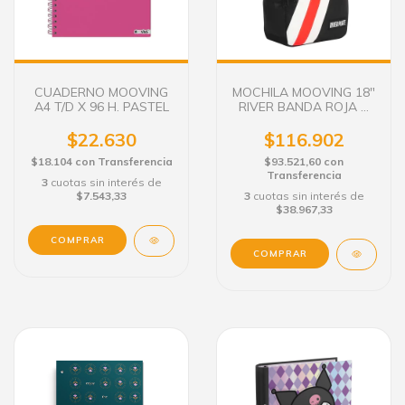
CUADERNO MOOVING
MOCHILA MOOVING 18"
A4 T/D X 96 H. PASTEL
RIVER BANDA ROJA Y
BLANCA 1617126
$22.630
$116.902
$18.104
con
Transferencia
$93.521,60
con
Transferencia
3
cuotas sin interés de
$7.543,33
3
cuotas sin interés de
$38.967,33
COMPRAR