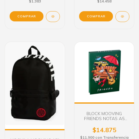
$1.383
$14.458
COMPRAR
BLOCK MOOVING
FRIENDS NOTAS A5
120HS
$14.875
$11.900
con
Transferencia