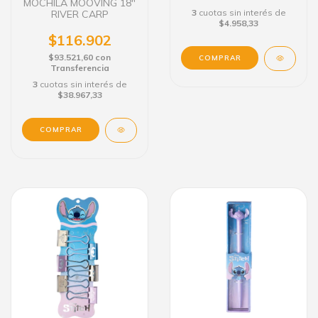
MOCHILA MOOVING 18"
3
cuotas sin interés de
RIVER CARP
$4.958,33
$116.902
$93.521,60
con
Transferencia
3
cuotas sin interés de
$38.967,33