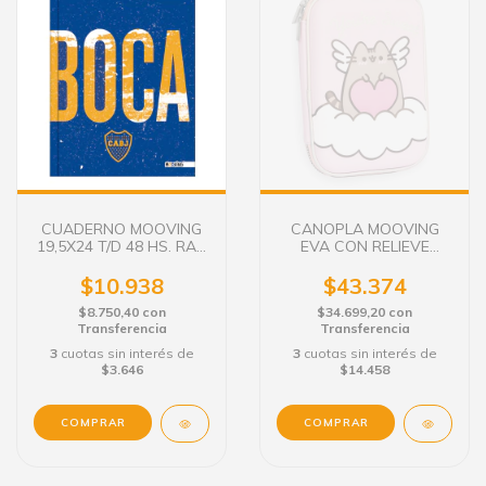
CUADERNO MOOVING
CANOPLA MOOVING
19,5X24 T/D 48 HS. RAY.
EVA CON RELIEVE
BOCA ESCUDO CHICO
PUSHEEN
$10.938
$43.374
$8.750,40
con
$34.699,20
con
Transferencia
Transferencia
3
cuotas sin interés de
3
cuotas sin interés de
$3.646
$14.458