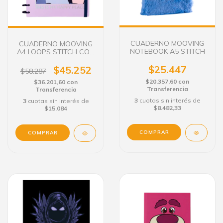
CUADERNO MOOVING
CUADERNO MOOVING
NOTEBOOK A5 STITCH
A4 LOOPS STITCH CON
DISCOS 80 H.
$25.447
$45.252
$58.287
$20.357,60
con
$36.201,60
con
Transferencia
Transferencia
3
cuotas sin interés de
3
cuotas sin interés de
$8.482,33
$15.084