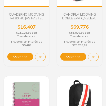
CUADERNO MOOVING
CANOPLA MOOVING
A4 80 HOJAS PASTEL
DOBLE EVA C/RELIEVE
LIC. HOLO
$16.407
$69.776
$13.125,60
con
$55.820,80
con
Transferencia
Transferencia
3
cuotas sin interés de
3
cuotas sin interés de
$5.469
$23.258,67
COMPRAR