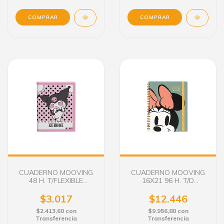
CUADERNO MOOVING
CUADERNO MOOVING
48 H. T/FLEXIBLE
16X21 96 H. T/D
KUROMI
RAYADO MINNIE MOUSE
SENDING VERDE
$3.017
$12.446
$2.413,60
con
$9.956,80
con
Transferencia
Transferencia