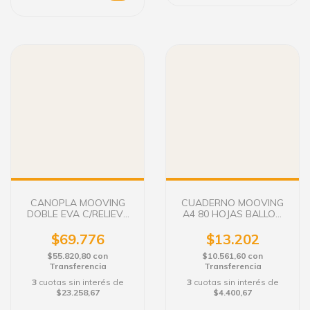
CANOPLA MOOVING
CUADERNO MOOVING
DOBLE EVA C/RELIEVE
A4 80 HOJAS BALLON
LIC. RIVER PLATE
GOOD
$69.776
$13.202
$55.820,80
con
$10.561,60
con
Transferencia
Transferencia
3
cuotas sin interés de
3
cuotas sin interés de
$23.258,67
$4.400,67