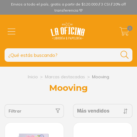
Envios a todo el país, gratis a partir de $120.000 // 3 CSI // 20% off
transferencia 🩵
0
Inicio
>
Marcas destacadas
>
Mooving
Mooving
Filtrar