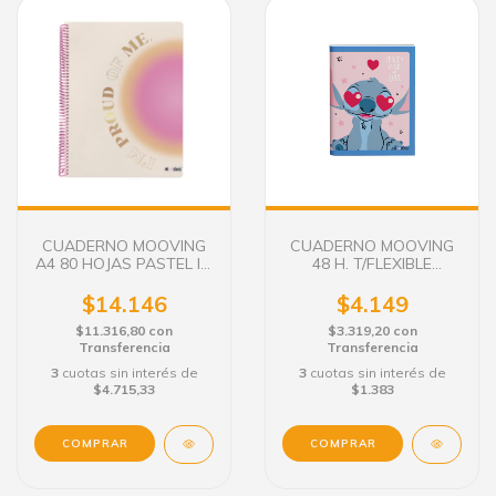
CUADERNO MOOVING
CUADERNO MOOVING
A4 80 HOJAS PASTEL IM
48 H. T/FLEXIBLE
PROUD
STITCH
$14.146
$4.149
$11.316,80
con
$3.319,20
con
Transferencia
Transferencia
3
cuotas sin interés de
3
cuotas sin interés de
$4.715,33
$1.383
COMPRAR