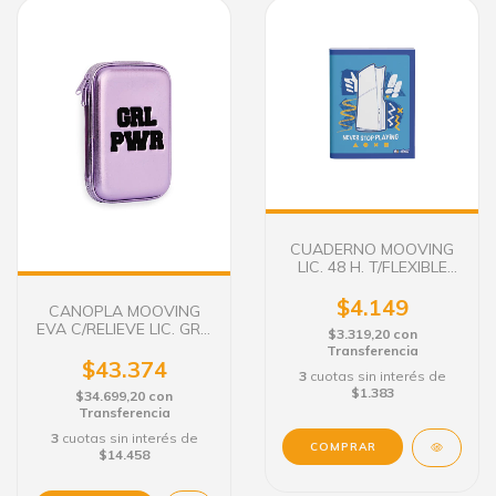
CUADERNO MOOVING
LIC. 48 H. T/FLEXIBLE
PLAYSTATION
$4.149
CANOPLA MOOVING
EVA C/RELIEVE LIC. GRL.
$3.319,20
con
PWR 1506256
Transferencia
$43.374
3
cuotas sin interés de
$1.383
$34.699,20
con
Transferencia
3
cuotas sin interés de
COMPRAR
$14.458