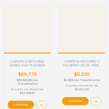
CANOPLA MOOVING
CARPETA MOOVING 3
DOBLE EVA PUSHEEN
SOLAPAS C/E OF. RIVER
PLATE FONDO ROJO Y
BLANCO
$69.776
$6.035
$55.820,80
con
$4.828
con
Transferencia
Transferencia
3
cuotas sin interés de
3
cuotas sin interés de
$2.011,67
$23.258,67