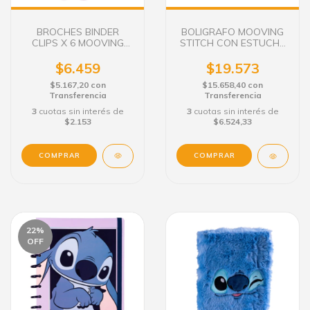
BROCHES BINDER
BOLIGRAFO MOOVING
CLIPS X 6 MOOVING
STITCH CON ESTUCHE
STITCH
TINTA AZUL
$6.459
$19.573
$5.167,20
con
$15.658,40
con
Transferencia
Transferencia
3
cuotas sin interés de
3
cuotas sin interés de
$2.153
$6.524,33
22
%
OFF