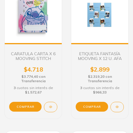
CARATULA CARTA X 6
ETIQUETA FANTASÍA
MOOVING STITCH
MOOVING X 12 U. AFA
$4.718
$2.899
$3.774,40
con
$2.319,20
con
Transferencia
Transferencia
3
cuotas sin interés de
3
cuotas sin interés de
$1.572,67
$966,33