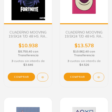
CUADERNO MOOVING
CUADERNO MOOVING
19,5X24 T/D 48 HS. RAY.
19,5X24 T/D 48 HS. RAY.
FORTNITE LILA
LOTSO
$10.938
$13.578
$8.750,40
con
$10.862,40
con
Transferencia
Transferencia
3
cuotas sin interés de
3
cuotas sin interés de
$3.646
$4.526