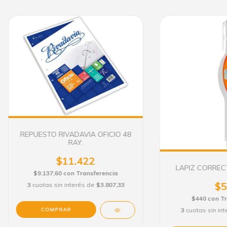
REPUESTO RIVADAVIA OFICIO 48
RAY.
$11.422
LAPIZ CORREC
$9.137,60
con
Transferencia
$5
3
cuotas sin interés de
$3.807,33
$440
con
Tr
3
cuotas sin in