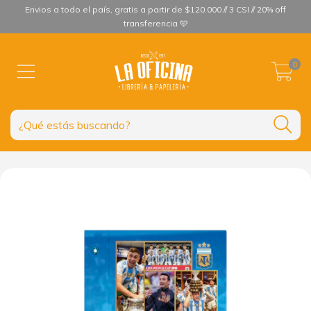
Envios a todo el país, gratis a partir de $120.000 // 3 CSI // 20% off
transferencia 🩵
0