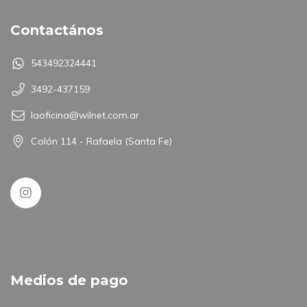
Contactános
543492324441
3492-437159
laoficina@wilnet.com.ar
Colón 114 - Rafaela (Santa Fe)
Medios de pago