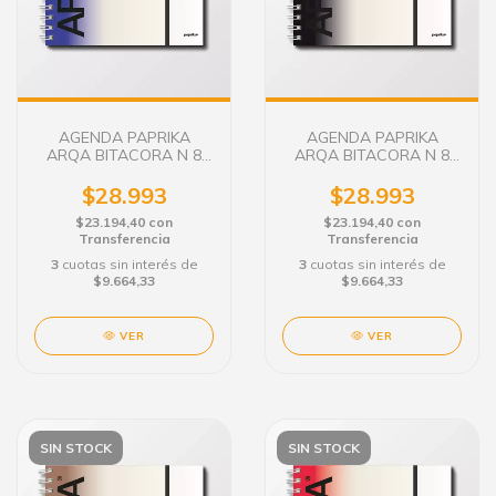
AGENDA PAPRIKA
AGENDA PAPRIKA
ARQA BITACORA N 8
ARQA BITACORA N 8
SEMANAL C/E DENIM
SEMANAL C/E
EXPRESSO
$28.993
$28.993
$23.194,40
con
$23.194,40
con
Transferencia
Transferencia
3
cuotas sin interés de
3
cuotas sin interés de
$9.664,33
$9.664,33
VER
VER
SIN STOCK
SIN STOCK