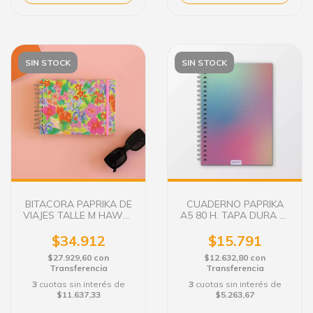
SIN STOCK
SIN STOCK
BITACORA PAPRIKA DE
CUADERNO PAPRIKA
VIAJES TALLE M HAWAII
A5 80 H. TAPA DURA EL
21X15 CM.
AURA - RAYADO/LISO
$34.912
$15.791
$27.929,60
con
$12.632,80
con
Transferencia
Transferencia
3
cuotas sin interés de
3
cuotas sin interés de
$11.637,33
$5.263,67