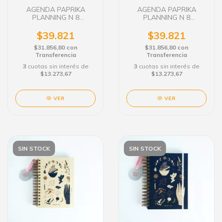
AGENDA PAPRIKA
AGENDA PAPRIKA
PLANNING N 8
PLANNING N 8
SEMANAL C/E 15X21
SEMANAL C/E 15X21
BARBIE GUERRERA
AQUA
$39.821
$39.821
$31.856,80
con
$31.856,80
con
Transferencia
Transferencia
3
cuotas sin interés de
3
cuotas sin interés de
$13.273,67
$13.273,67
VER
VER
SIN STOCK
SIN STOCK