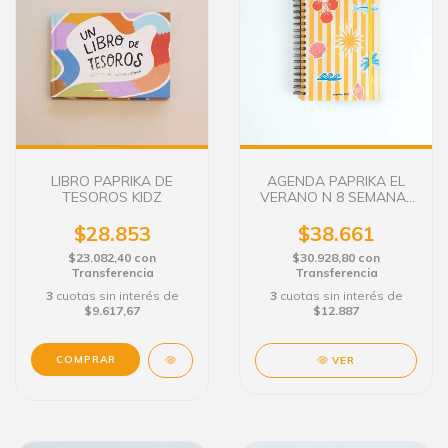
LIBRO PAPRIKA DE
AGENDA PAPRIKA EL
TESOROS KIDZ
VERANO N 8 SEMANAL
C/E.
$28.853
$38.661
$23.082,40
con
$30.928,80
con
Transferencia
Transferencia
3
cuotas sin interés de
3
cuotas sin interés de
$9.617,67
$12.887
VER