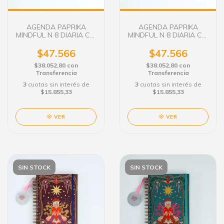
AGENDA PAPRIKA
AGENDA PAPRIKA
MINDFUL N 8 DIARIA C/E
MINDFUL N 8 DIARIA C/E
15X21 EQUILIBRIO
15X21 EQUILIBRIO YIN
YANG
$47.566
$47.566
$38.052,80
con
$38.052,80
con
Transferencia
Transferencia
3
cuotas sin interés de
3
cuotas sin interés de
$15.855,33
$15.855,33
VER
VER
SIN STOCK
SIN STOCK