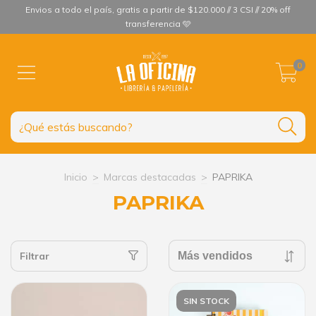
Envios a todo el país, gratis a partir de $120.000 // 3 CSI // 20% off
transferencia 🩵
0
Inicio
>
Marcas destacadas
>
PAPRIKA
PAPRIKA
Filtrar
SIN STOCK