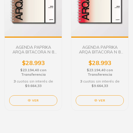
AGENDA PAPRIKA
AGENDA PAPRIKA
ARQA BITACORA N 8
ARQA BITACORA N 8
SEMANAL C/E LATTE
SEMANAL C/E RED
VELVET
$28.993
$28.993
$23.194,40
con
$23.194,40
con
Transferencia
Transferencia
3
cuotas sin interés de
3
cuotas sin interés de
$9.664,33
$9.664,33
VER
VER