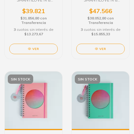
SHANTILOVE N 8
SHANTILOVE N 8
SEMANAL C/E 15X21 EL
SEMANAL C/E 15X21 EL
AMOR
AURA
$39.821
$47.566
$31.856,80
con
$38.052,80
con
Transferencia
Transferencia
3
cuotas sin interés de
3
cuotas sin interés de
$13.273,67
$15.855,33
VER
VER
SIN STOCK
SIN STOCK