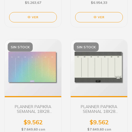
$5.263,67
$6.954,33
VER
VER
SIN STOCK
SIN STOCK
PLANNER PAPIKRA
PLANNER PAPIKRA
SEMANAL 18X28
SEMANAL 18X28
C/IMAN EL AURA
C/IMAN EL AMOR
$9.562
$9.562
$7.649,60
con
$7.649,60
con