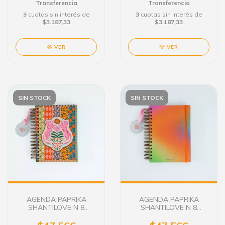
Transferencia
Transferencia
3
cuotas sin interés de
3
cuotas sin interés de
$3.187,33
$3.187,33
VER
VER
SIN STOCK
SIN STOCK
AGENDA PAPRIKA
AGENDA PAPRIKA
SHANTILOVE N 8
SHANTILOVE N 8
DIARIA C/E 15X21 LA
DIARIA C/E 15X21 EL
CREATIVIDAD
AURA