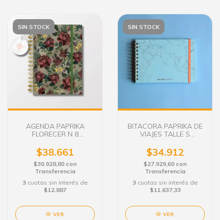
SIN STOCK
SIN STOCK
AGENDA PAPRIKA
BITACORA PAPRIKA DE
FLORECER N 8
VIAJES TALLE S
SEMANAL C/E.
WORLDMAP CELESTE
21X15 CM.
$38.661
$34.912
$30.928,80
con
$27.929,60
con
Transferencia
Transferencia
3
cuotas sin interés de
3
cuotas sin interés de
$12.887
$11.637,33
VER
VER