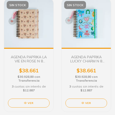
SIN STOCK
SIN STOCK
AGENDA PAPRIKA LA
AGENDA PAPRIKA
VIE EN ROSE N 8
LUCKY CHARM N 8
SEMANAL C/E.
SEMANAL C/E.
$38.661
$38.661
$30.928,80
con
$30.928,80
con
Transferencia
Transferencia
3
cuotas sin interés de
3
cuotas sin interés de
$12.887
$12.887
VER
VER