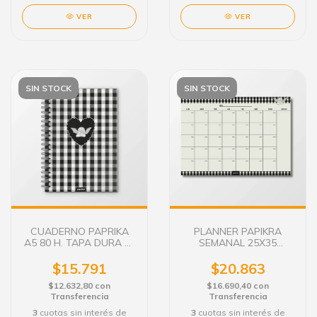
VER
VER
SIN STOCK
SIN STOCK
CUADERNO PAPRIKA
PLANNER PAPIKRA
A5 80 H. TAPA DURA EL
SEMANAL 25X35
AMOR - RAYADO/LISO
C/IMAN EL AMOR
$15.791
$20.863
$12.632,80
con
$16.690,40
con
Transferencia
Transferencia
3
cuotas sin interés de
3
cuotas sin interés de