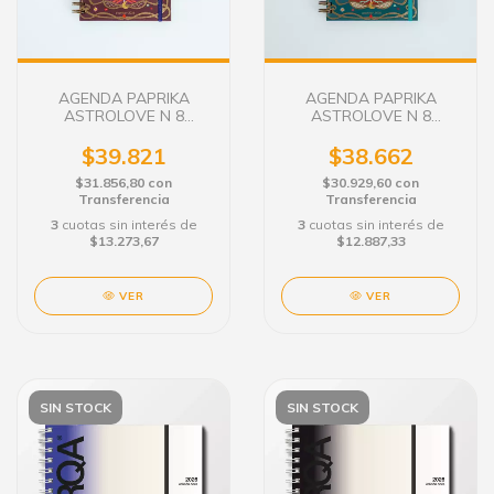
AGENDA PAPRIKA
AGENDA PAPRIKA
ASTROLOVE N 8
ASTROLOVE N 8
SEMANAL C/E. RUBI
SEMANAL C/E. JADE
$39.821
$38.662
$31.856,80
con
$30.929,60
con
Transferencia
Transferencia
3
cuotas sin interés de
3
cuotas sin interés de
$13.273,67
$12.887,33
VER
VER
SIN STOCK
SIN STOCK