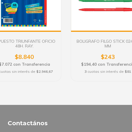
PUESTO TRIUNFANTE OFICIO
BOLIGRAFO FILGO STICK 024
48H. RAY.
MM
$8.840
$243
$7.072
con
Transferencia
$194,40
con
Transferenc
cuotas sin interés de
$2.946,67
3
cuotas sin interés de
$81
Contactános