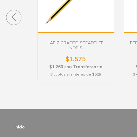
IA OFICIO
2
LAPIZ GRAFITO STEADTLER
RE
sferencia
NORIS
e
$3.807,33
$1.575
$1.260
con
Transferencia
3
cuotas sin interés de
$525
3
Inicio