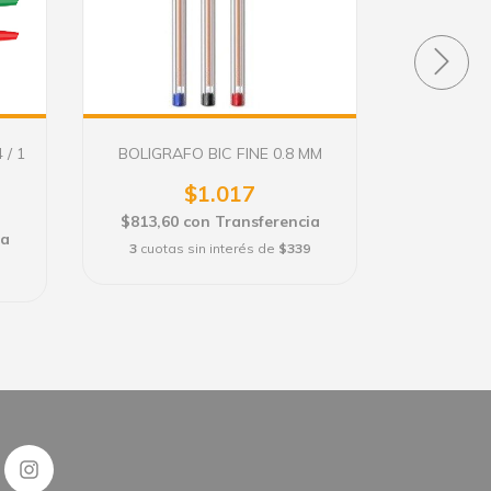
 / 1
BOLIGRAFO BIC FINE 0.8 MM
ADHESIV
$1.017
$813,60
con
Transferencia
$2.038,4
ia
3
cuotas sin interés de
$339
3
cuotas 