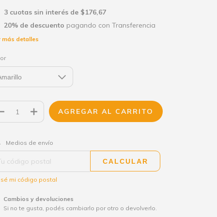
3
cuotas sin interés de
$176,67
20% de descuento
pagando con Transferencia
 más detalles
or
CAMBIAR CP
regas para el CP:
Medios de envío
CALCULAR
sé mi código postal
Cambios y devoluciones
Si no te gusta, podés cambiarlo por otro o devolverlo.