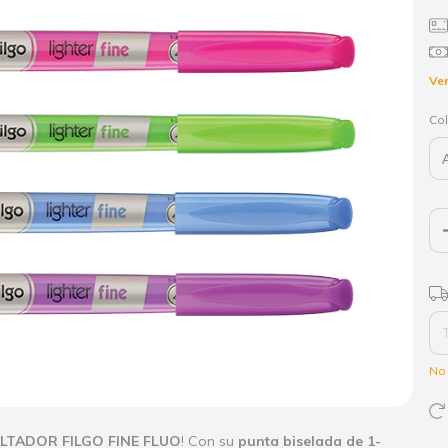
Ver
Col
Ent
No 
LTADOR FILGO FINE FLUO
! Con su
punta biselada de 1-