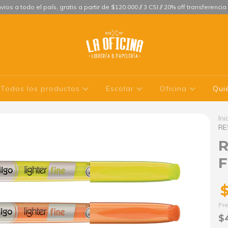
vios a todo el país, gratis a partir de $120.000 // 3 CSI // 20% off transferencia
Todos los productos
Escolar
Oficina
Qui
Ini
RE
R
F
Pre
$