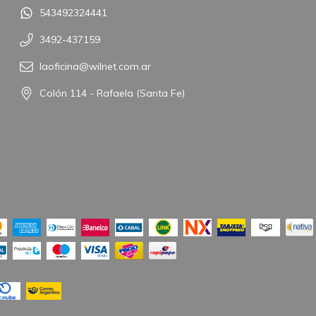
543492324441
3492-437159
laoficina@wilnet.com.ar
Colón 114 - Rafaela (Santa Fe)