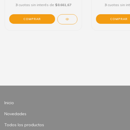
3
cuotas sin interés de
$8.661,67
3
cuotas sin i
Inicio
Novedades
Todos los productos