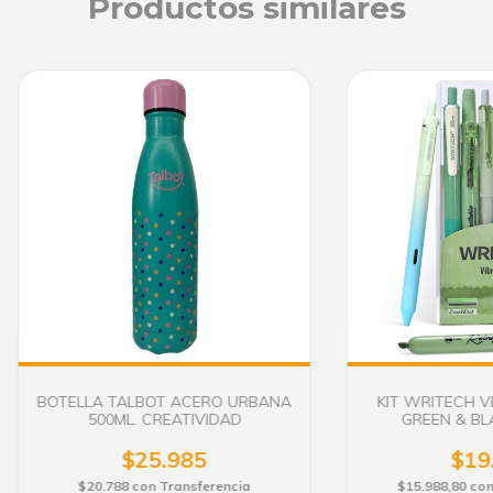
Productos similares
BOTELLA TALBOT ACERO URBANA
KIT WRITECH V
500ML. CREATIVIDAD
GREEN & BLA
$25.985
$19
$20.788
con
Transferencia
$15.988,80
co