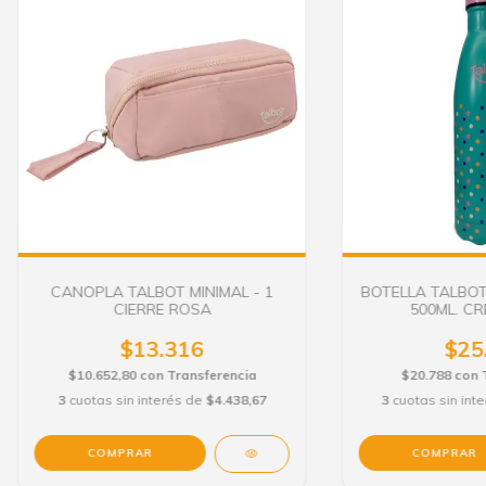
CANOPLA TALBOT MINIMAL - 1
BOTELLA TALBO
CIERRE ROSA
500ML. CR
$13.316
$25
$10.652,80
con
Transferencia
$20.788
con
3
cuotas sin interés de
$4.438,67
3
cuotas sin int
COMPRAR