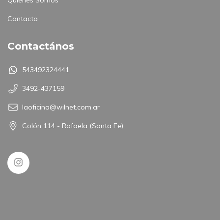
Quiénes Somos
Contacto
Contactános
543492324441
3492-437159
laoficina@wilnet.com.ar
Colón 114 - Rafaela (Santa Fe)