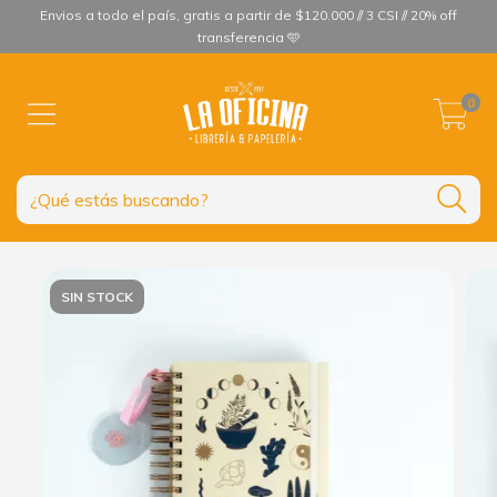
Envios a todo el país, gratis a partir de $120.000 // 3 CSI // 20% off
transferencia 🩵
0
SIN STOCK