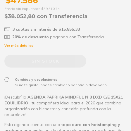
$47.566
Precio sin impuestos
$39.310,74
$38.052,80
con
Transferencia
3
cuotas sin interés de
$15.855,33
20% de descuento
pagando con Transferencia
Ver más detalles
Cambios y devoluciones
Si no te gusta, podés cambiarlo por otro o devolverlo.
¡Descubrí la
AGENDA PAPRIKA MINDFUL N 8 DXD C/E 15X21
EQUILIBRIO
, tu compañera ideal para el 2026 que combina
organización con bienestar y conexión profunda con la
naturaleza!
Esta agenda cuenta con una
tapa dura con hotstamping y
acabado opp mate
, que le otorga elegancia y resistencia. Sus