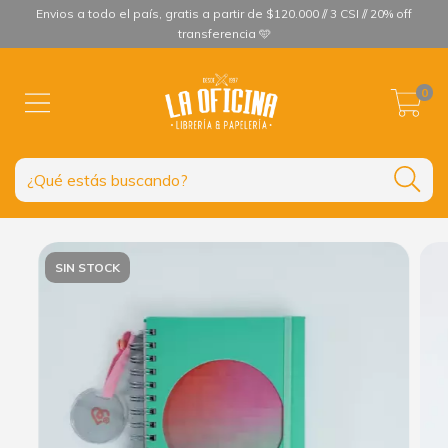
Envios a todo el país, gratis a partir de $120.000 // 3 CSI // 20% off
transferencia 🩵
0
SIN STOCK