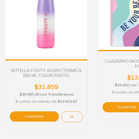
CUADERNO MOOV
F
BOTELLA FOOTY ACERO TERMICA
500 ML COLOR PASTEL
$13
$10.452
con
$31.859
3
cuotas sin i
$25.487,20
con
Transferencia
3
cuotas sin interés de
$10.619,67