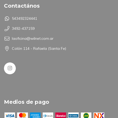
Contactános
543492324441
3492-437159
laoficina@wilnet.com.ar
Colón 114 - Rafaela (Santa Fe)
Medios de pago