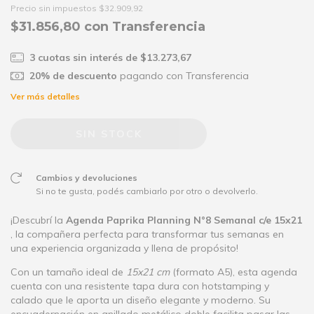
Precio sin impuestos
$32.909,92
$31.856,80
con
Transferencia
3
cuotas sin interés de
$13.273,67
20% de descuento
pagando con Transferencia
Ver más detalles
Cambios y devoluciones
Si no te gusta, podés cambiarlo por otro o devolverlo.
¡Descubrí la
Agenda Paprika Planning N°8 Semanal c/e 15x21
, la compañera perfecta para transformar tus semanas en
una experiencia organizada y llena de propósito!
Con un tamaño ideal de
15x21 cm
(formato A5), esta agenda
cuenta con una resistente tapa dura con hotstamping y
calado que le aporta un diseño elegante y moderno. Su
encuadernación en anillado metálico doble facilita pasar las