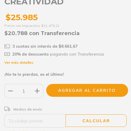
CREATIVIDAD
$25.985
Precio sin impuestos
$21.475,21
$20.788
con
Transferencia
3
cuotas sin interés de
$8.661,67
20% de descuento
pagando con Transferencia
Ver más detalles
¡No te lo pierdas, es el último!
CAMBIAR CP
Entregas para el CP:
Medios de envío
CALCULAR