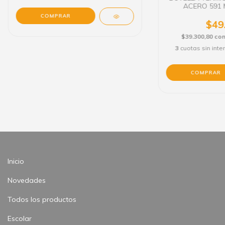
ACERO 591 
$49
$39.300,80
co
3
cuotas sin int
Inicio
Novedades
Todos los productos
Escolar