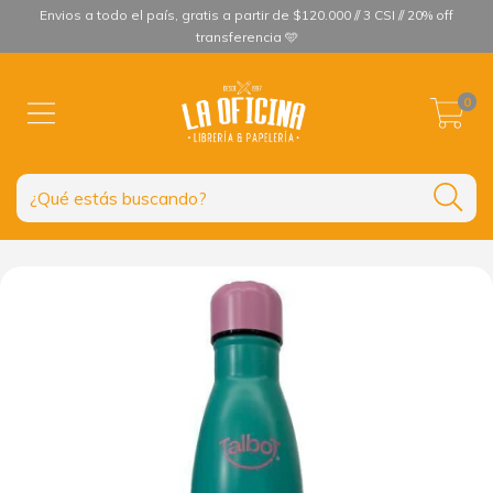
Envios a todo el país, gratis a partir de $120.000 // 3 CSI // 20% off
transferencia 🩵
0