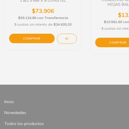
1.8/2.5 MM X 8 U.PASTEL
HOJAS BA
$73.906
$13
$59.124,80
con
Transferencia
$10.561,60
co
3
cuotas sin interés de
$24.635,33
3
cuotas sin int
Inicio
Novedades
Todos los productos