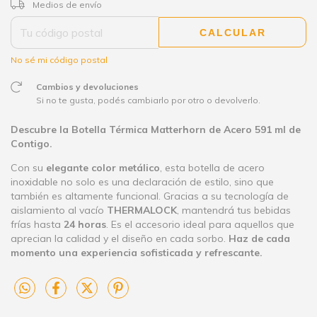
CAMBIAR CP
Entregas para el CP:
Medios de envío
CALCULAR
No sé mi código postal
Cambios y devoluciones
Si no te gusta, podés cambiarlo por otro o devolverlo.
Descubre la Botella Térmica Matterhorn de Acero 591 ml de
Contigo.
Con su
elegante color metálico
, esta botella de acero
inoxidable no solo es una declaración de estilo, sino que
también es altamente funcional. Gracias a su tecnología de
aislamiento al vacío
THERMALOCK
, mantendrá tus bebidas
frías hasta
24 hora
s
. Es el accesorio ideal para aquellos que
aprecian la calidad y el diseño en cada sorbo.
Haz de cada
momento una experiencia sofisticada y refrescante.