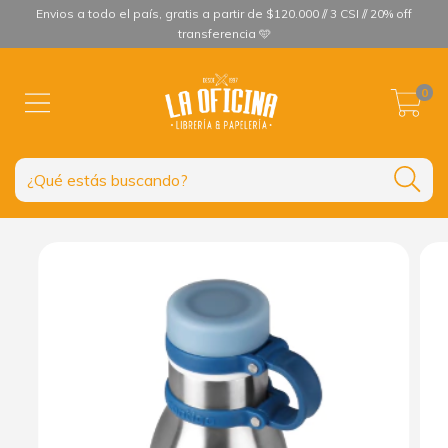
Envios a todo el país, gratis a partir de $120.000 // 3 CSI // 20% off
transferencia 🩵
0