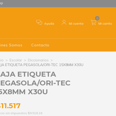
 🩵
0
Ayuda
Mi cuenta
Mi carrito
énes Somos
Contacto
cio
>
Escolar
>
Diccionarios
>
JA ETIQUETA PEGASOLA/ORI-TEC 15X8MM X30U
AJA ETIQUETA
EGASOLA/ORI-TEC
5X8MM X30U
11.517
cio sin impuestos
$9.518,18