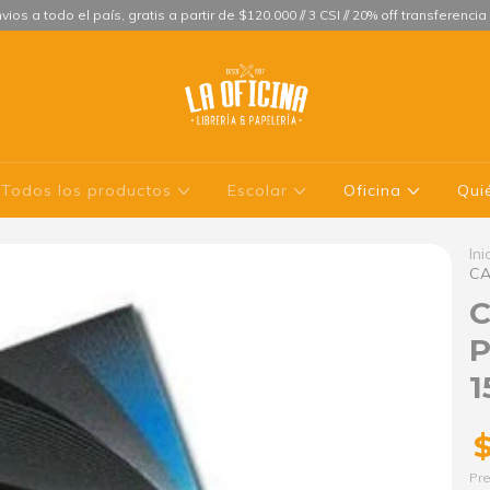
vios a todo el país, gratis a partir de $120.000 // 3 CSI // 20% off transferencia
Todos los productos
Escolar
Oficina
Qui
Ini
CA
C
P
1
$
Pre