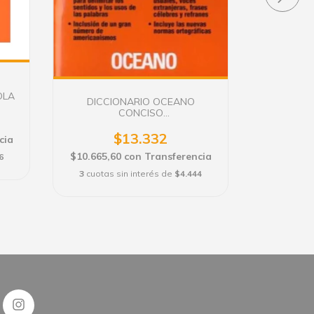
CA
PEGASO
$9.213,6
3
cuotas 
OLA
DICCIONARIO OCEANO
CONCISO
SINONIMOS/ANTONIMOS
$13.332
cia
$10.665,60
con
Transferencia
6
3
cuotas sin interés de
$4.444