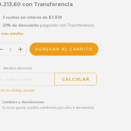
9.213,60
con
Transferencia
3
cuotas sin interés de
$3.839
20% de descuento
pagando con Transferencia
 más detalles
CAMBIAR CP
regas para el CP:
Medios de envío
CALCULAR
sé mi código postal
Cambios y devoluciones
Si no te gusta, podés cambiarlo por otro o devolverlo.