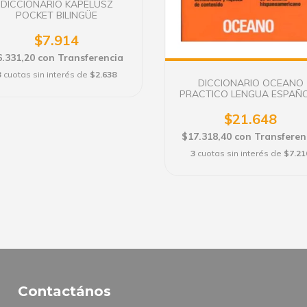
DICCIONARIO KAPELUSZ
POCKET BILINGÜE
$7.914
6.331,20
con
Transferencia
3
cuotas sin interés de
$2.638
DICCIONARIO OCEANO
PRACTICO LENGUA ESPAÑ
$21.648
$17.318,40
con
Transferen
3
cuotas sin interés de
$7.21
Contactános