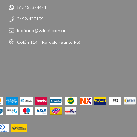
543492324441
3492-437159
laoficina@wilnet.com.ar
Colón 114 - Rafaela (Santa Fe)