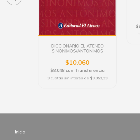
APRIDA
erencia
$
e
$2.853,33
DICCIONARIO EL ATENEO
SINONIMOS/ANTONIMOS
$10.060
$8.048
con
Transferencia
3
cuotas sin interés de
$3.353,33
Inicio