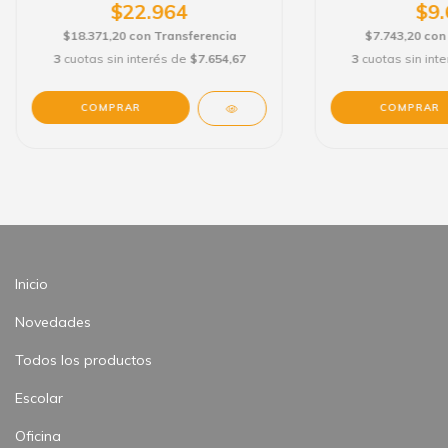
$22.964
$9.
$18.371,20
con
Transferencia
$7.743,20
con
3
cuotas sin interés de
$7.654,67
3
cuotas sin int
Inicio
Novedades
Todos los productos
Escolar
Oficina