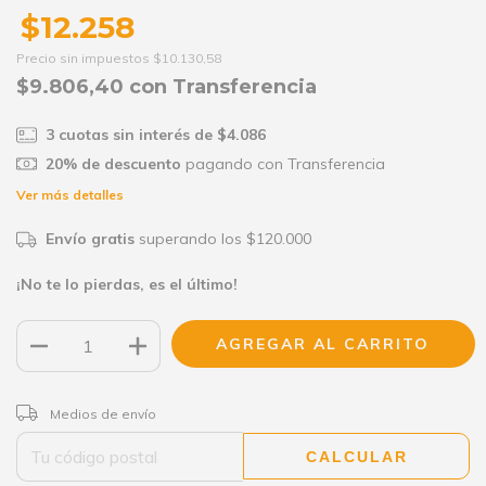
$12.258
Precio sin impuestos
$10.130,58
$9.806,40
con
Transferencia
3
cuotas sin interés de
$4.086
20% de descuento
pagando con Transferencia
Ver más detalles
Envío gratis
superando los
$120.000
¡No te lo pierdas, es el último!
CAMBIAR CP
Entregas para el CP:
Medios de envío
CALCULAR