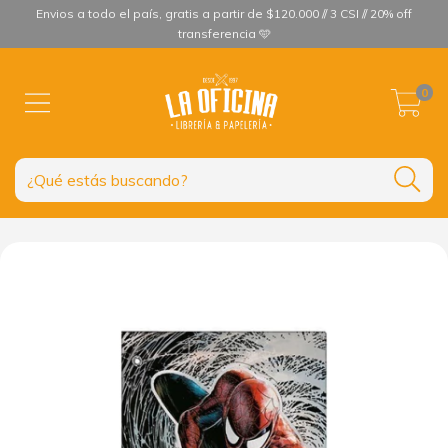
Envios a todo el país, gratis a partir de $120.000 // 3 CSI // 20% off
transferencia 🩵
0