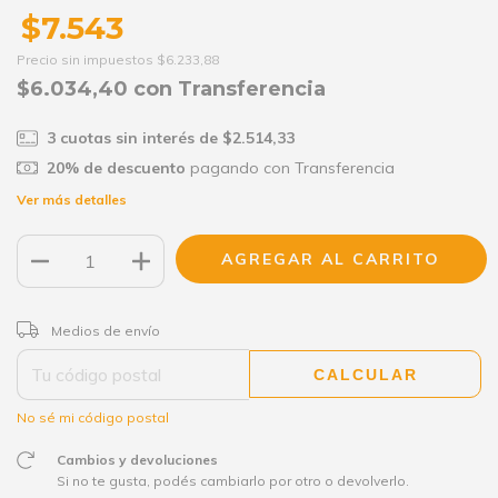
$7.543
Precio sin impuestos
$6.233,88
$6.034,40
con
Transferencia
3
cuotas sin interés de
$2.514,33
20% de descuento
pagando con Transferencia
Ver más detalles
CAMBIAR CP
Entregas para el CP:
Medios de envío
CALCULAR
No sé mi código postal
Cambios y devoluciones
Si no te gusta, podés cambiarlo por otro o devolverlo.