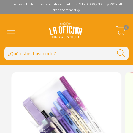
Envios a todo el país, gratis a partir de $120.000 // 3 CSI // 20% off
transferencia 🩵
0