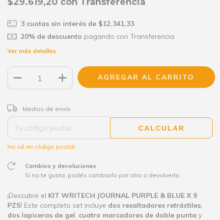
$29.619,20
con
Transferencia
3
cuotas sin interés de
$12.341,33
20% de descuento
pagando con Transferencia
Ver más detalles
CAMBIAR CP
Entregas para el CP:
Medios de envío
CALCULAR
No sé mi código postal
Cambios y devoluciones
Si no te gusta, podés cambiarlo por otro o devolverlo.
¡Descubre el
KIT WRITECH JOURNAL PURPLE & BLUE X 9
PZS
! Este completo set incluye
dos resaltadores retráctiles
,
dos lapiceras de gel
,
cuatro marcadores de doble punta
y