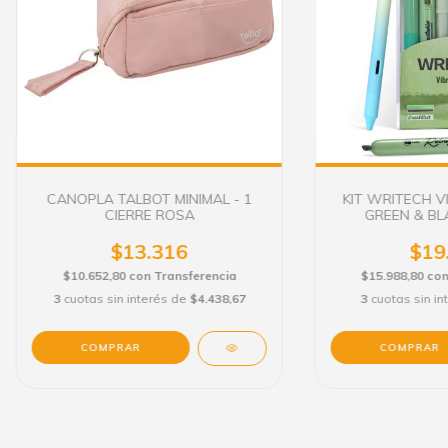
CANOPLA TALBOT MINIMAL - 1
KIT WRITECH V
CIERRE ROSA
GREEN & BLA
$13.316
$19
$10.652,80
con
Transferencia
$15.988,80
co
3
cuotas sin interés de
$4.438,67
3
cuotas sin i
COMPRAR