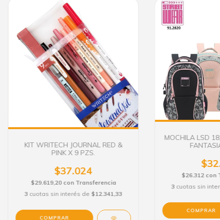
MOCHILA LSD 18
KIT WRITECH JOURNAL RED &
FANTASIA
PINK X 9 PZS.
$32
$37.024
$26.312
con
$29.619,20
con
Transferencia
3
cuotas sin int
3
cuotas sin interés de
$12.341,33
COMPRAR