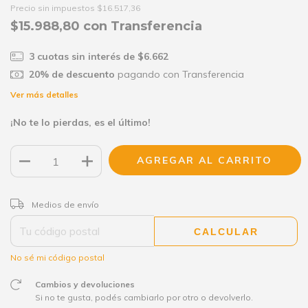
Precio sin impuestos
$16.517,36
$15.988,80
con
Transferencia
3
cuotas sin interés de
$6.662
20% de descuento
pagando con Transferencia
Ver más detalles
¡No te lo pierdas, es el último!
CAMBIAR CP
Entregas para el CP:
Medios de envío
CALCULAR
No sé mi código postal
Cambios y devoluciones
Si no te gusta, podés cambiarlo por otro o devolverlo.