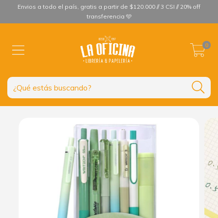
Envios a todo el país, gratis a partir de $120.000 // 3 CSI // 20% off
transferencia 🩵
0