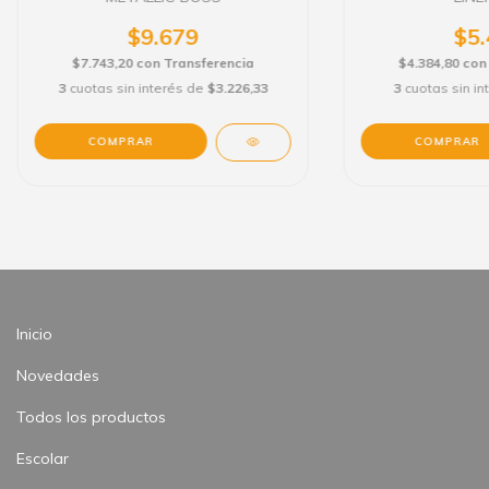
$9.679
$5.
$7.743,20
con
Transferencia
$4.384,80
con
3
cuotas sin interés de
$3.226,33
3
cuotas sin i
Inicio
Novedades
Todos los productos
Escolar