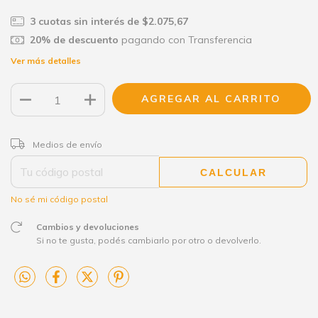
3
cuotas sin interés de
$2.075,67
20% de descuento
pagando con Transferencia
Ver más detalles
CAMBIAR CP
Entregas para el CP:
Medios de envío
CALCULAR
No sé mi código postal
Cambios y devoluciones
Si no te gusta, podés cambiarlo por otro o devolverlo.