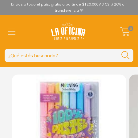
Envios a todo el país, gratis a partir de $120.000 // 3 CSI // 20% off
transferencia 🩵
0