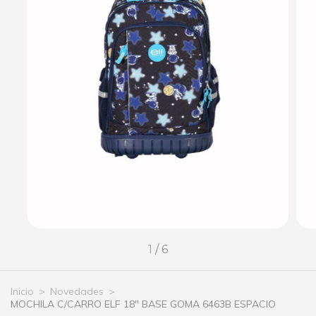
1
/
6
Inicio
>
Novedades
>
MOCHILA C/CARRO ELF 18" BASE GOMA 6463B ESPACIO