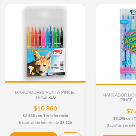
MARCADORES PUNTA PINCEL
MARCADOR MOO
TRABI x10
PINCEL
$10.860
$7.
$8.688
con
Transferencia
$6.268
con
T
3
cuotas sin interés de
$3.620
3
cuotas sin int