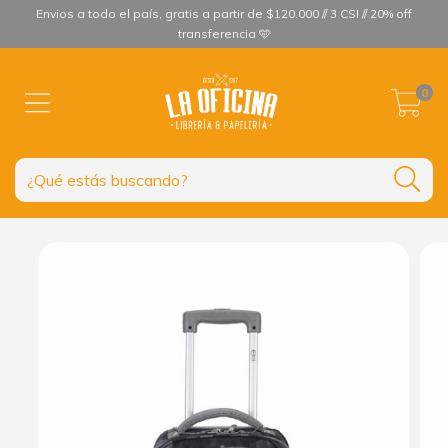
Envios a todo el país, gratis a partir de $120.000 // 3 CSI // 20% off
transferencia 🩵
0