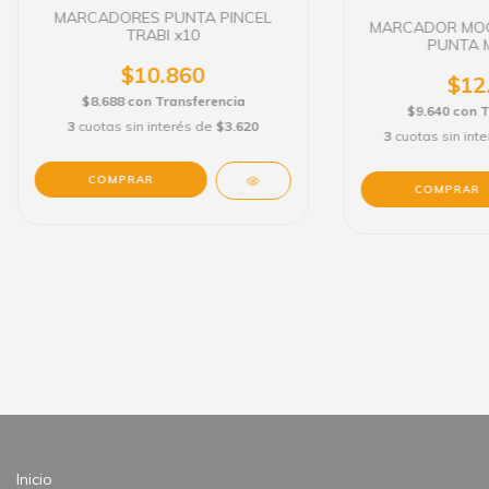
MARCADORES PUNTA PINCEL
MARCADOR MOO
TRABI x10
PUNTA 
$10.860
$12
$8.688
con
Transferencia
$9.640
con
T
3
cuotas sin interés de
$3.620
3
cuotas sin int
Inicio