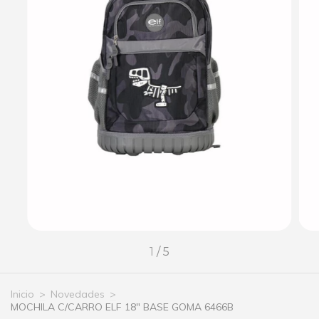
1
/
5
Inicio
>
Novedades
>
MOCHILA C/CARRO ELF 18" BASE GOMA 6466B