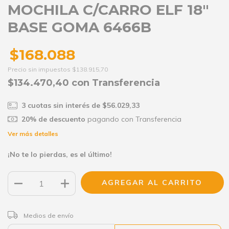
MOCHILA C/CARRO ELF 18"
BASE GOMA 6466B
$168.088
Precio sin impuestos
$138.915,70
$134.470,40
con
Transferencia
3
cuotas sin interés de
$56.029,33
20% de descuento
pagando con Transferencia
Ver más detalles
¡No te lo pierdas, es el último!
CAMBIAR CP
Entregas para el CP:
Medios de envío