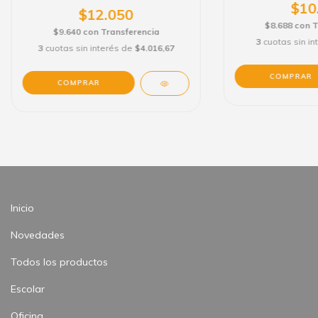
$10
$12.050
$8.688
con
T
$9.640
con
Transferencia
3
cuotas sin i
3
cuotas sin interés de
$4.016,67
Inicio
Novedades
Todos los productos
Escolar
Oficina