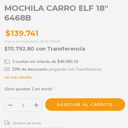
MOCHILA CARRO ELF 18"
6468B
$139.741
Precio sin impuestos
$115.488,43
$111.792,80
con
Transferencia
3
cuotas sin interés de
$46.580,33
20% de descuento
pagando con Transferencia
Ver más detalles
¡Solo quedan
2
en stock!
CAMBIAR CP
Entregas para el CP:
Medios de envío