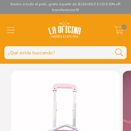
Envios a todo el país, gratis a partir de $120.000 // 3 CSI // 20% off
transferencia 🩵
0