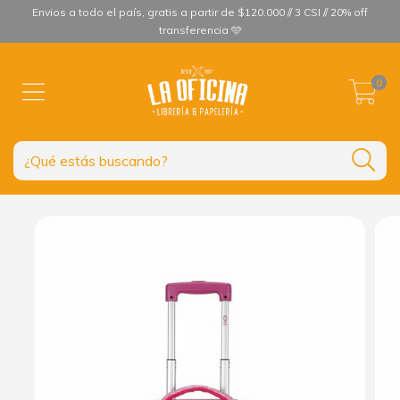
Envios a todo el país, gratis a partir de $120.000 // 3 CSI // 20% off
transferencia 🩵
0