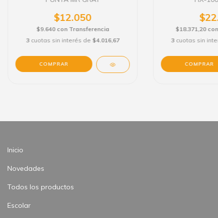
$12.050
$22
$9.640
con
Transferencia
$18.371,20
co
3
cuotas sin interés de
$4.016,67
3
cuotas sin int
Inicio
Novedades
Todos los productos
Escolar