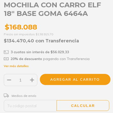
MOCHILA CON CARRO ELF
18" BASE GOMA 6464A
$168.088
Precio sin impuestos
$138.915,70
$134.470,40
con
Transferencia
3
cuotas sin interés de
$56.029,33
20% de descuento
pagando con Transferencia
Ver más detalles
CAMBIAR CP
Entregas para el CP:
Medios de envío
CALCULAR