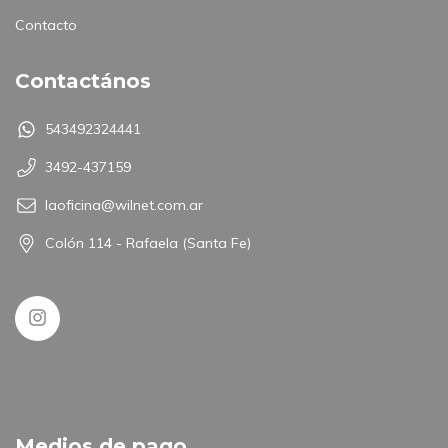
Contacto
Contactános
543492324441
3492-437159
laoficina@wilnet.com.ar
Colón 114 - Rafaela (Santa Fe)
Medios de pago