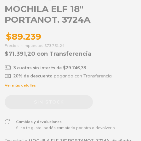
MOCHILA ELF 18"
PORTANOT. 3724A
$89.239
Precio sin impuestos
$73.751,24
$71.391,20
con
Transferencia
3
cuotas sin interés de
$29.746,33
20% de descuento
pagando con Transferencia
Ver más detalles
Cambios y devoluciones
Si no te gusta, podés cambiarlo por otro o devolverlo.
Descubrí la
MOCHILA ELF 18" PORTANOT. 3724A
, diseñada