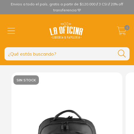
Envios a todo el país, gratis a partir de $120.000 // 3 CSI // 20% off
transferencia 🩵
0
SIN STOCK