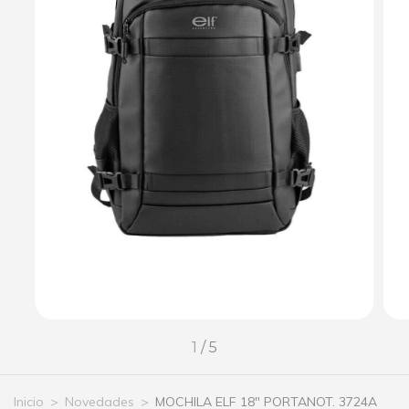
1
/
5
Inicio
>
Novedades
>
MOCHILA ELF 18" PORTANOT. 3724A