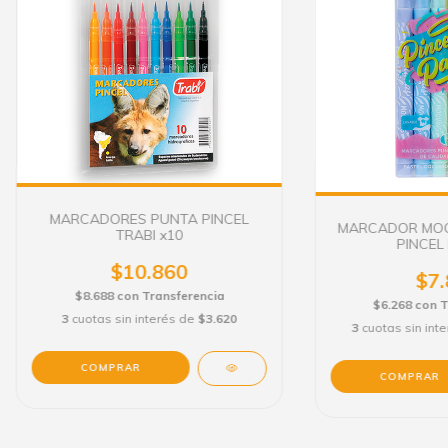
MARCADORES PUNTA PINCEL
MARCADOR MOO
TRABI x10
PINCEL
$10.860
$7.
$8.688
con
Transferencia
$6.268
con
T
3
cuotas sin interés de
$3.620
3
cuotas sin int