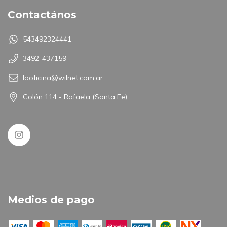
Contactános
543492324441
3492-437159
laoficina@wilnet.com.ar
Colón 114 - Rafaela (Santa Fe)
Medios de pago