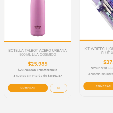
KIT WRITECH JO
BOTELLA TALBOT ACERO URBANA
BLUE X
500 ML LILA COSMICO
$37
$25.985
$29.619,20
co
$20.788
con
Transferencia
3
cuotas sin int
3
cuotas sin interés de
$8.661,67