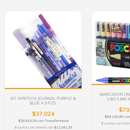
MARCADOR UNI
KIT WRITECH JOURNAL PURPLE &
1.8/2.5 MM 
BLUE X 9 PZS.
$73
$37.024
$59.124,80
co
$29.619,20
con
Transferencia
3
cuotas sin int
3
cuotas sin interés de
$12.341,33