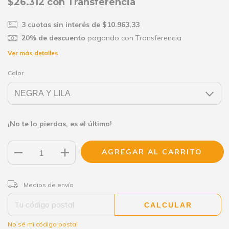
$26.312
con
Transferencia
3
cuotas sin interés de
$10.963,33
20% de descuento
pagando con Transferencia
Ver más detalles
Color
¡No te lo pierdas, es el último!
CAMBIAR CP
Entregas para el CP:
Medios de envío
CALCULAR
No sé mi código postal