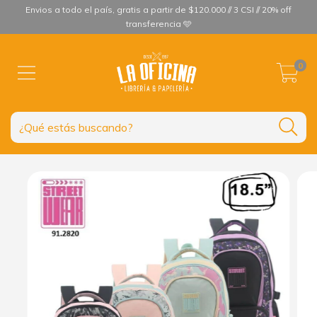
Envios a todo el país, gratis a partir de $120.000 // 3 CSI // 20% off
transferencia 🩵
0