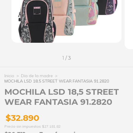
1
/
3
Inicio
>
Dia de la madre
>
MOCHILA LSD 18,5 STREET WEAR FANTASIA 91.2820
MOCHILA LSD 18,5 STREET
WEAR FANTASIA 91.2820
$32.890
Precio sin impuestos
$27.181,82