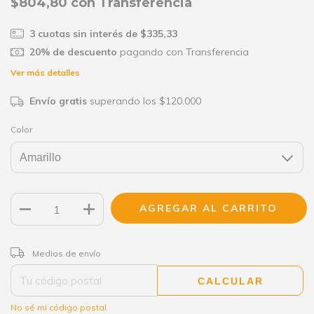
$804,80
con
Transferencia
3
cuotas sin interés de
$335,33
20% de descuento
pagando con Transferencia
Ver más detalles
Envío gratis
superando los
$120.000
Color
CAMBIAR CP
Entregas para el CP:
Medios de envío
CALCULAR
No sé mi código postal