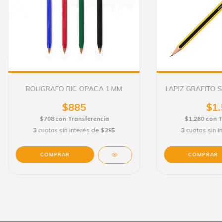
BOLIGRAFO BIC OPACA 1 MM
LAPIZ GRAFITO 
$885
$1.
$708
con
Transferencia
$1.260
con
T
3
cuotas sin interés de
$295
3
cuotas sin i
COMPRAR
COMPRAR