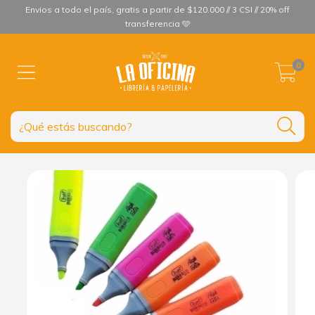
Envios a todo el país, gratis a partir de $120.000 // 3 CSI // 20% off
transferencia 🩵
0