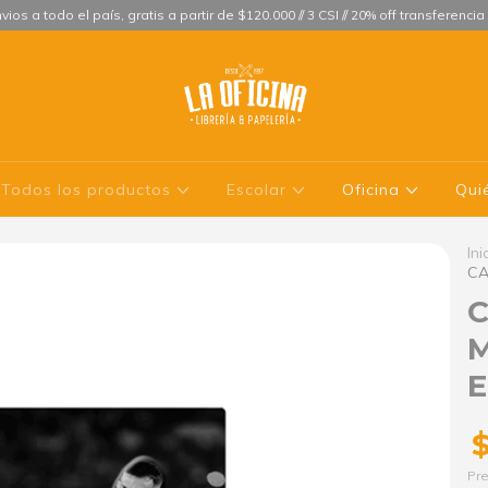
vios a todo el país, gratis a partir de $120.000 // 3 CSI // 20% off transferencia
Todos los productos
Escolar
Oficina
Qui
Ini
CA
C
M
Pre