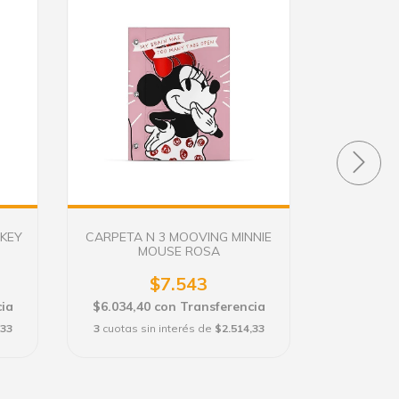
CKEY
CARPETA N 3 MOOVING MINNIE
CARPE
MOUSE ROSA
$7.543
ia
$6.034,40
con
Transferencia
$6.034,4
,33
3
cuotas sin interés de
$2.514,33
3
cuotas s