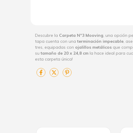
Descubre la
Carpeta N°3 Mooving
, una opción p
tapa cuenta con una
terminación impecable
, as
tres, equipadas con
ojalillos metálicos
que compl
su
tamaño de 20 x 24,8 cm
la hace ideal para cua
esta carpeta única!