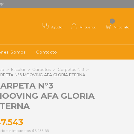
 🩵
0
Ayuda
Mi cuenta
Mi carrito
énes Somos
Contacto
cio
>
Escolar
>
Carpetas
>
Carpetas N 3
>
RPETA N°3 MOOVING AFA GLORIA ETERNA
ARPETA N°3
OOVING AFA GLORIA
ETERNA
$7.543
cio sin impuestos
$6.233,88