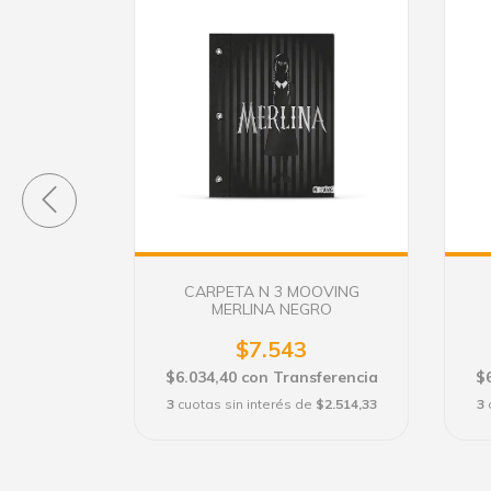
OOVING
CARPETA N 3 MOOVING
LETA
MERLINA NEGRO
$7.543
sferencia
$6.034,40
con
Transferencia
$
e
$2.514,33
3
cuotas sin interés de
$2.514,33
3