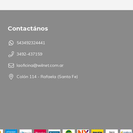
Contactános
543492324441
3492-437159
laoficina@wilnet.com.ar
Colón 114 - Rafaela (Santa Fe)