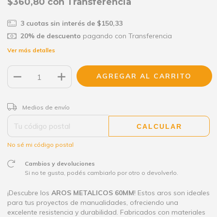
$360,80
con
Transferencia
3
cuotas sin interés de
$150,33
20% de descuento
pagando con Transferencia
Ver más detalles
CAMBIAR CP
Entregas para el CP:
Medios de envío
CALCULAR
No sé mi código postal
Cambios y devoluciones
Si no te gusta, podés cambiarlo por otro o devolverlo.
¡Descubre los
AROS METALICOS 60MM
! Estos aros son ideales
para tus proyectos de manualidades, ofreciendo una
excelente resistencia y durabilidad. Fabricados con materiales