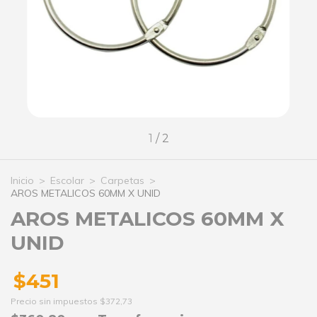
1
/
2
Inicio
>
Escolar
>
Carpetas
>
AROS METALICOS 60MM X UNID
AROS METALICOS 60MM X
UNID
$451
Precio sin impuestos
$372,73