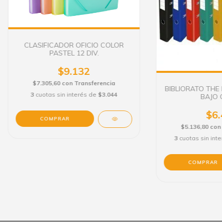
CLASIFICADOR OFICIO COLOR
PASTEL 12 DIV.
$9.132
$7.305,60
con
Transferencia
BIBLIORATO THE 
3
cuotas sin interés de
$3.044
BAJO 
$6.
COMPRAR
$5.136,80
con
3
cuotas sin int
COMPRAR