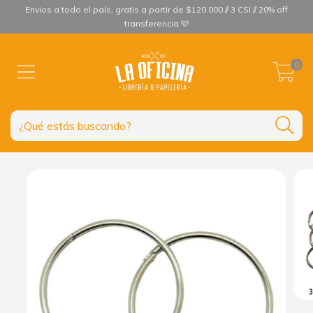
Envios a todo el país, gratis a partir de $120.000 // 3 CSI // 20% off
transferencia 🩵
0